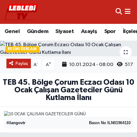
Hava Durumu
Genel
Gündem
Siyaset
Asayiş
Spor
İlçele
Çorum Namaz Vakitleri
RESMI REKLAM
Trafik Durumu
Paylaş
-
+
10.01.2024 - 08:00
517
A
A
Süper Lig Puan Durumu ve Fikstür
TEB 45. Bölge Çorum Eczacı Odası 10
Tüm Manşetler
Ocak Çalışan Gazeteciler Günü
Kutlama İlanı
Son Dakika Haberleri
Haber Arşivi
#ilangovtr
Basın No ILN01964110