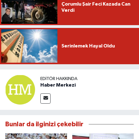
Çorumlu Şair Feci Kazada Can
Verdi
Serinlemek Hayal Oldu
EDITÖR HAKKINDA
Haber Merkezi
Bunlar da ilginizi çekebilir