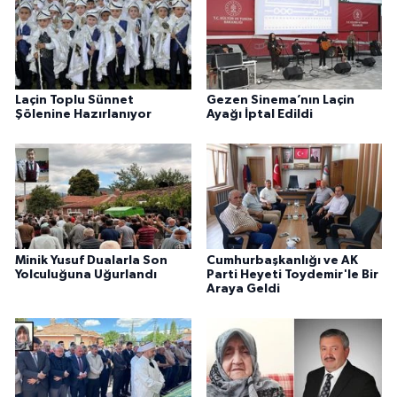
Laçin Toplu Sünnet
Gezen Sinema’nın Laçin
Şölenine Hazırlanıyor
Ayağı İptal Edildi
Minik Yusuf Dualarla Son
Cumhurbaşkanlığı ve AK
Yolculuğuna Uğurlandı
Parti Heyeti Toydemir'le Bir
Araya Geldi