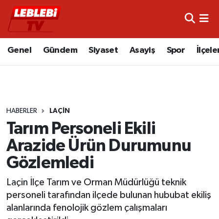
Hava Durumu
Genel
Gündem
Siyaset
Asayiş
Spor
İlçele
Çorum Namaz Vakitleri
Trafik Durumu
HABERLER
LAÇIN
Süper Lig Puan Durumu ve Fikstür
Tarım Personeli Ekili
Tüm Manşetler
Arazide Ürün Durumunu
Gözlemledi
Son Dakika Haberleri
Laçin İlçe Tarım ve Orman Müdürlüğü teknik
Haber Arşivi
personeli tarafından ilçede bulunan hububat ekiliş
alanlarında fenolojik gözlem çalışmaları