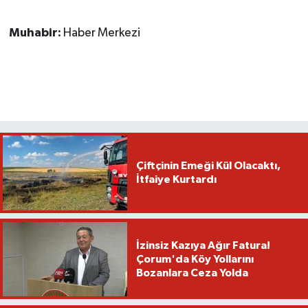
Muhabir:
Haber Merkezi
Çiftçinin Emeği Kül Olacaktı,
İtfaiye Kurtardı
İzinsiz Kazıya Ağır Fatura!
Çorum'da Köy Yollarını
Bozanlara Ceza Yolda