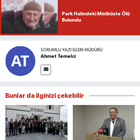
Park Halindeki Minibüste Ölü
Bulundu
SORUMLU YAZI İŞLERI MÜDÜRÜ
Ahmet Temelci
Bunlar da ilginizi çekebilir