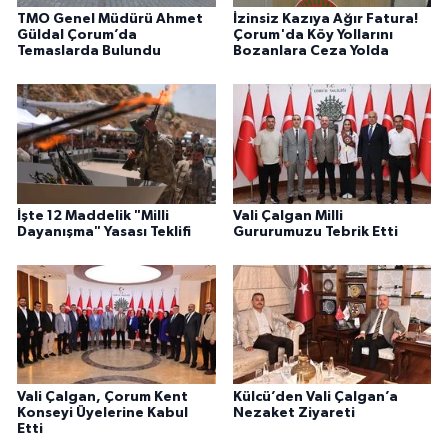
TMO Genel Müdürü Ahmet
İzinsiz Kazıya Ağır Fatura!
Güldal Çorum’da
Çorum'da Köy Yollarını
Temaslarda Bulundu
Bozanlara Ceza Yolda
İşte 12 Maddelik "Milli
Vali Çalgan Milli
Dayanışma" Yasası Teklifi
Gururumuzu Tebrik Etti
Vali Çalgan, Çorum Kent
Külcü’den Vali Çalgan’a
Konseyi Üyelerine Kabul
Nezaket Ziyareti
Etti