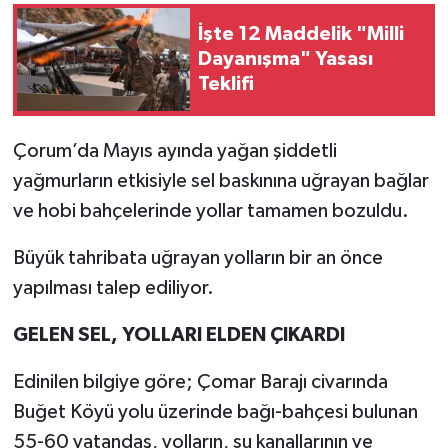
İşte 12 Maddelik "Milli
Dayanışma" Yasası
Teklifi
Çorum’da Mayıs ayında yağan şiddetli
yağmurların etkisiyle sel baskınına uğrayan bağlar
ve hobi bahçelerinde yollar tamamen bozuldu.
Büyük tahribata uğrayan yolların bir an önce
yapılması talep ediliyor.
GELEN SEL, YOLLARI ELDEN ÇIKARDI
Edinilen bilgiye göre; Çomar Barajı civarında
Buğet Köyü yolu üzerinde bağı-bahçesi bulunan
55-60 vatandaş, yolların, su kanallarının ve