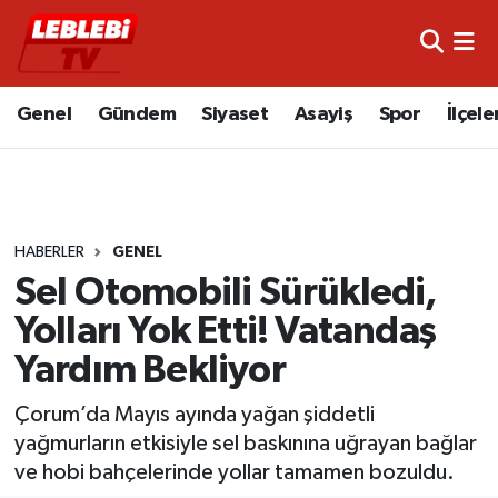
Hava Durumu
Genel
Gündem
Siyaset
Asayiş
Spor
İlçele
Çorum Namaz Vakitleri
Trafik Durumu
HABERLER
GENEL
Süper Lig Puan Durumu ve Fikstür
Sel Otomobili Sürükledi,
Tüm Manşetler
Yolları Yok Etti! Vatandaş
Yardım Bekliyor
Son Dakika Haberleri
Çorum’da Mayıs ayında yağan şiddetli
Haber Arşivi
yağmurların etkisiyle sel baskınına uğrayan bağlar
ve hobi bahçelerinde yollar tamamen bozuldu.