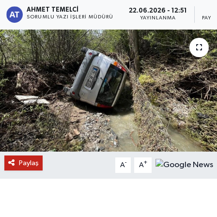
AHMET TEMELCI
22.06.2026 - 12:51
1
SORUMLU YAZI İŞLERI MÜDÜRÜ
YAYINLANMA
PAYL
Paylaş
-
+
A
A