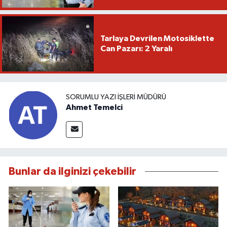
Tarlaya Devrilen Motosiklette
Can Pazarı: 2 Yaralı
SORUMLU YAZI İŞLERI MÜDÜRÜ
Ahmet Temelci
Bunlar da ilginizi çekebilir