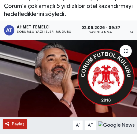
Çorum’a çok amaçlı 5 yıldızlı bir otel kazandırmayı
hedeflediklerini söyledi.
AHMET TEMELCI
02.06.2026 - 09:37
SORUMLU YAZI İŞLERI MÜDÜRÜ
YAYINLANMA
PAY
Paylaş
-
+
A
A