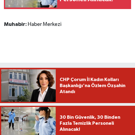
Muhabir:
Haber Merkezi
CHP Çorum İl Kadın Kolları
Başkanlığı'na Özlem Özşahin
Atandı
30 Bin Güvenlik, 30 Binden
Fazla Temizlik Personeli
Alınacak!