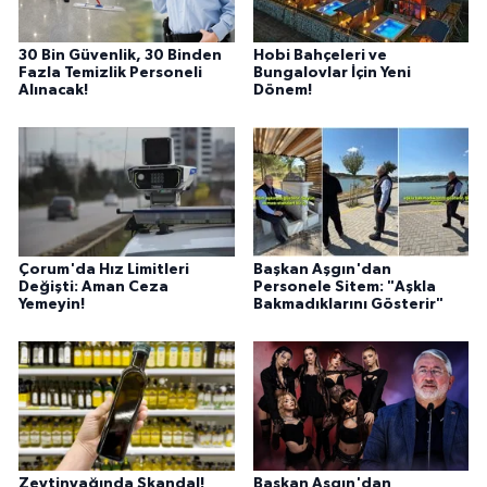
30 Bin Güvenlik, 30 Binden
Hobi Bahçeleri ve
Fazla Temizlik Personeli
Bungalovlar İçin Yeni
Alınacak!
Dönem!
Çorum'da Hız Limitleri
Başkan Aşgın'dan
Değişti: Aman Ceza
Personele Sitem: "Aşkla
Yemeyin!
Bakmadıklarını Gösterir"
Zeytinyağında Skandal!
Başkan Aşgın'dan