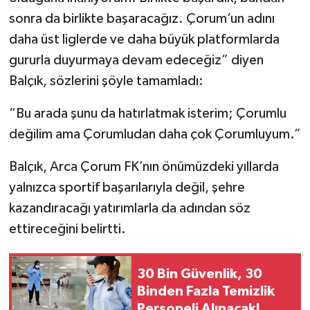
sonra da birlikte başaracağız. Çorum’un adını
daha üst liglerde ve daha büyük platformlarda
gururla duyurmaya devam edeceğiz” diyen
Balçık, sözlerini şöyle tamamladı:
“Bu arada şunu da hatırlatmak isterim; Çorumlu
değilim ama Çorumludan daha çok Çorumluyum.”
Balçık, Arca Çorum FK’nın önümüzdeki yıllarda
yalnızca sportif başarılarıyla değil, şehre
kazandıracağı yatırımlarla da adından söz
ettireceğini belirtti.
30 Bin Güvenlik, 30
Binden Fazla Temizlik
Personeli Alınacak!