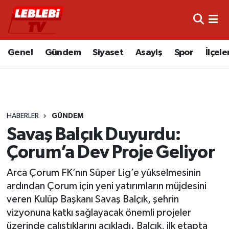
Hava Durumu
Genel
Gündem
Siyaset
Asayiş
Spor
İlçele
Çorum Namaz Vakitleri
Trafik Durumu
HABERLER
GÜNDEM
Süper Lig Puan Durumu ve Fikstür
Savaş Balçık Duyurdu:
Tüm Manşetler
Çorum’a Dev Proje Geliyor
Son Dakika Haberleri
Arca Çorum FK’nın Süper Lig’e yükselmesinin
ardından Çorum için yeni yatırımların müjdesini
Haber Arşivi
veren Kulüp Başkanı Savaş Balçık, şehrin
vizyonuna katkı sağlayacak önemli projeler
üzerinde çalıştıklarını açıkladı. Balçık, ilk etapta