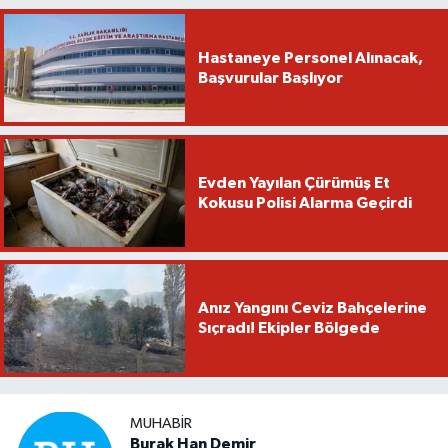
Hastaneye Personel Alınacak,
Başvurular Başlıyor
Evden Yayılan Çürümüş Et
Kokusu Polisi Alarma Geçirdi
Anız Yangını Ceviz Bahçelerine
Sıçradı! Ekipler Bölgede
MUHABIR
Burak Han Demir