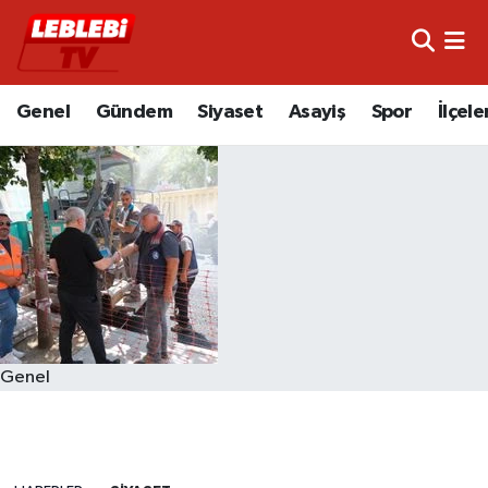
Hava Durumu
Genel
Gündem
Siyaset
Asayiş
Spor
İlçele
Çorum Namaz Vakitleri
Trafik Durumu
Süper Lig Puan Durumu ve Fikstür
Tüm Manşetler
Son Dakika Haberleri
Genel
Haber Arşivi