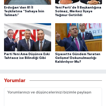
Erdoğan’dan 81 İl
Yeni Parti'de İl Başkanlığına
Teşkilatına “Sahaya İnin
Solmaz, Merkez İlçeye
Talimatı”
Yağmur Getirildi
Parti Yeni Ama Düşünce Eski
Siyasette Gündem Yaratan
Tahtasız ise Bilindiği Gibi
Gelişme! Dokunulmazlığı
Kaldırılıyor Mu?
Yorumlar