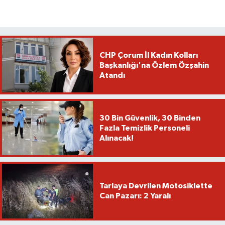
CHP Çorum İl Kadın Kolları
Başkanlığı'na Özlem Özşahin
Atandı
30 Bin Güvenlik, 30 Binden
Fazla Temizlik Personeli
Alınacak!
Tarlaya Devrilen Motosiklette
Can Pazarı: 2 Yaralı