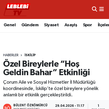
Hava Durumu
Genel
Gündem
Siyaset
Asayiş
Spor
İlçele
Çorum Namaz Vakitleri
Trafik Durumu
HABERLER
İSKILIP
Süper Lig Puan Durumu ve Fikstür
Özel Bireylerle “Hoş
Tüm Manşetler
Geldin Bahar” Etkinliği
Son Dakika Haberleri
Çorum Aile ve Sosyal Hizmetler İl Müdürlüğü
koordinesinde, İskilip’te özel bireylere yönelik
Haber Arşivi
anlamlı bir etkinlik gerçekleştirildi.
BÜLENT ÖZKÖMÜRCÜ
29.04.2026 - 11:17
1
İNTERNET EDITÖRÜ