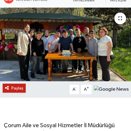
YAYINLANMA
PAYLAŞIM
Paylaş
-
+
A
A
Çorum Aile ve Sosyal Hizmetler İl Müdürlüğü