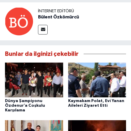
İNTERNET EDITÖRÜ
Bülent Özkömürcü
Bunlar da ilginizi çekebilir
Dünya Şampiyonu
Kaymakam Polat, Evi Yanan
Özdenur’a Coşkulu
Aileleri Ziyaret Etti
Karşılama