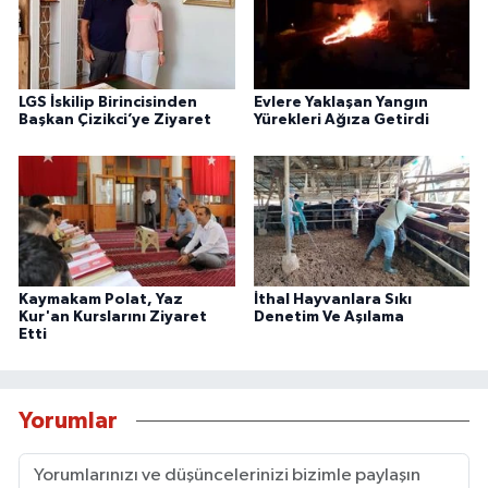
LGS İskilip Birincisinden
Evlere Yaklaşan Yangın
Başkan Çizikci’ye Ziyaret
Yürekleri Ağıza Getirdi
Kaymakam Polat, Yaz
İthal Hayvanlara Sıkı
Kur'an Kurslarını Ziyaret
Denetim Ve Aşılama
Etti
Yorumlar