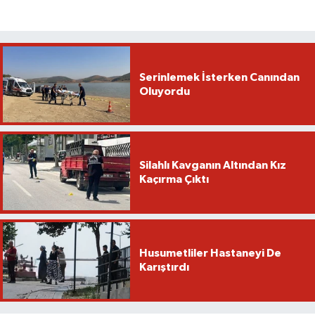
Serinlemek İsterken Canından
Oluyordu
Silahlı Kavganın Altından Kız
Kaçırma Çıktı
Husumetliler Hastaneyi De
Karıştırdı