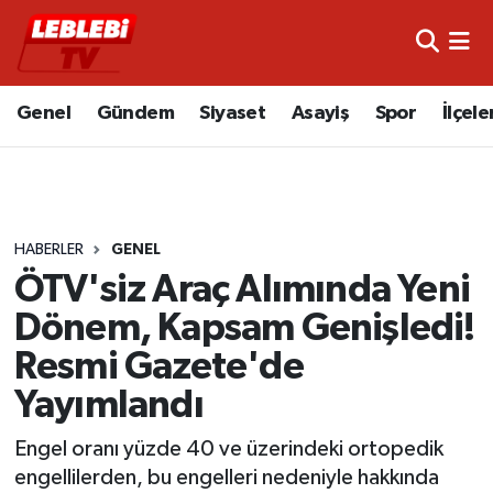
Hava Durumu
Genel
Gündem
Siyaset
Asayiş
Spor
İlçele
Çorum Namaz Vakitleri
Trafik Durumu
HABERLER
GENEL
Süper Lig Puan Durumu ve Fikstür
ÖTV'siz Araç Alımında Yeni
Tüm Manşetler
Dönem, Kapsam Genişledi!
Resmi Gazete'de
Son Dakika Haberleri
Yayımlandı
Haber Arşivi
Engel oranı yüzde 40 ve üzerindeki ortopedik
engellilerden, bu engelleri nedeniyle hakkında