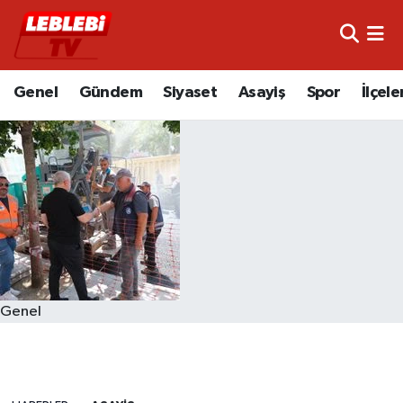
Hava Durumu
Genel
Gündem
Siyaset
Asayiş
Spor
İlçele
Çorum Namaz Vakitleri
Trafik Durumu
Süper Lig Puan Durumu ve Fikstür
Tüm Manşetler
Son Dakika Haberleri
Genel
Haber Arşivi