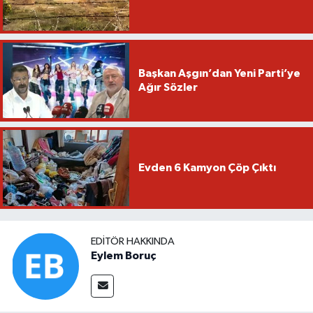
Başkan Aşgın’dan Yeni Parti’ye
Ağır Sözler
Evden 6 Kamyon Çöp Çıktı
EDITÖR HAKKINDA
Eylem Boruç