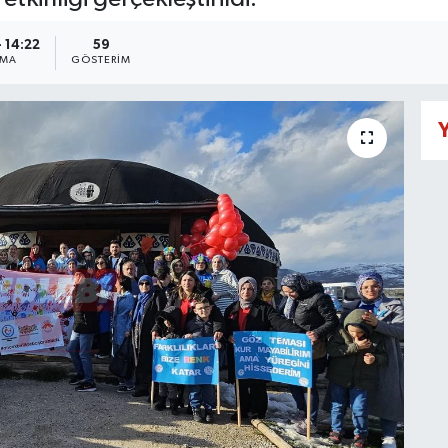
 14:22
59
NMA
GÖSTERIM
Y