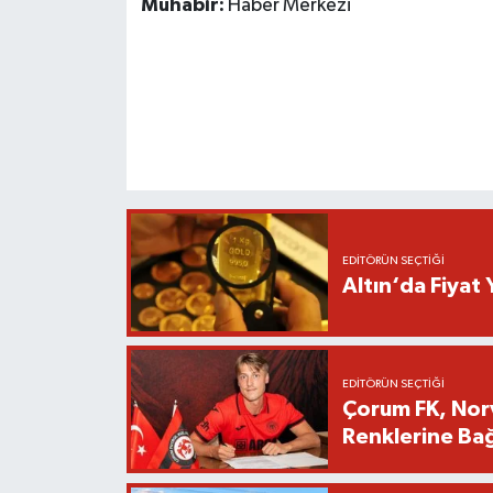
Muhabir:
Haber Merkezi
EDITÖRÜN SEÇTIĞI
Altın‘da Fiyat 
EDITÖRÜN SEÇTIĞI
Çorum FK, Norv
Renklerine Bağ