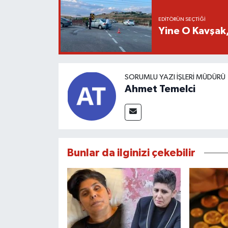
EDITÖRÜN SEÇTIĞI
Yine O Kavşak,
SORUMLU YAZI İŞLERI MÜDÜRÜ
Ahmet Temelci
Bunlar da ilginizi çekebilir