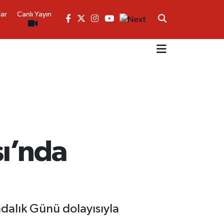
lar
Canlı Yayın
ı’nda
dalık Günü dolayısıyla