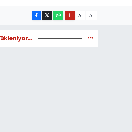
-
+
A
A
ükleniyor...