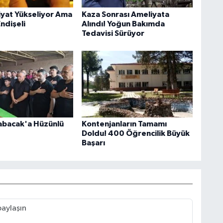
Fiyat Yükseliyor Ama
Kaza Sonrası Ameliyata
Endişeli
Alındı! Yoğun Bakımda
Tedavisi Sürüyor
abacak'a Hüzünlü
Kontenjanların Tamamı
Doldu! 400 Öğrencilik Büyük
Başarı