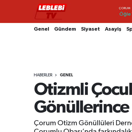
Öğle
Hava Durumu
Genel
Gündem
Siyaset
Asayiş
S
Çorum Namaz Vakitleri
Trafik Durumu
Süper Lig Puan Durumu ve Fikstür
HABERLER
GENEL
Tüm Manşetler
Otizmli Çocu
Son Dakika Haberleri
Gönüllerince
Haber Arşivi
Çorum Otizm Gönüllüleri Derne
Çorumlu Obası’nda farkındalık et