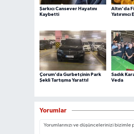
Şarkıcı Cansever Hayatını
Altın‘da 
Kaybetti
Yatırımcı 
Çorum’da Gurbetçinin Park
Sadık Kar
Şekli Tartışma Yarattı!
Veda
Yorumlar