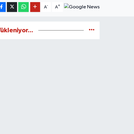
-
+
A
A
ükleniyor...