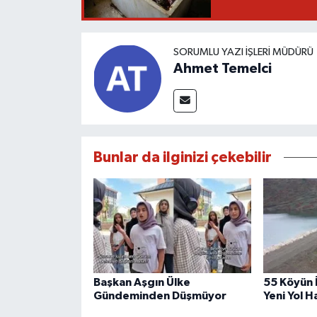
SORUMLU YAZI İŞLERI MÜDÜRÜ
Ahmet Temelci
Bunlar da ilginizi çekebilir
Başkan Aşgın Ülke
55 Köyün 
Gündeminden Düşmüyor
Yeni Yol H