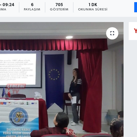
- 09:24
6
705
1 DK
NMA
PAYLAŞIM
GÖSTERIM
OKUNMA SÜRESI
Y