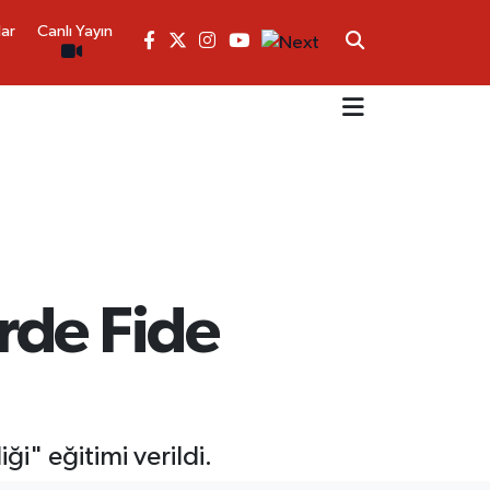
lar
Canlı Yayın
rde Fide
i" eğitimi verildi.