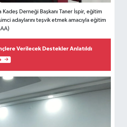
 Kadeş Derneği Başkanı Taner İspir, eğitim
şimci adaylarını teşvik etmek amacıyla eğitim
(AA)
çlere Verilecek Destekler Anlatıldı
e