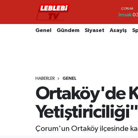
İmsak
03
Hava Durumu
Genel
Gündem
Siyaset
Asayiş
S
Çorum Namaz Vakitleri
Trafik Durumu
Süper Lig Puan Durumu ve Fikstür
HABERLER
GENEL
Tüm Manşetler
Ortaköy'de K
Son Dakika Haberleri
Yetiştiriciliği
Haber Arşivi
Çorum'un Ortaköy ilçesinde kadın