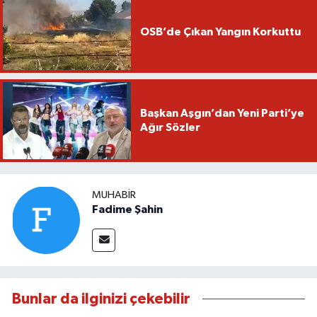
OSB’de Çıkan Yangın Korkuttu
Başkan Aşgın’dan Yeni Parti’ye
Ağır Sözler
MUHABIR
Fadime Şahin
Bunlar da ilginizi çekebilir