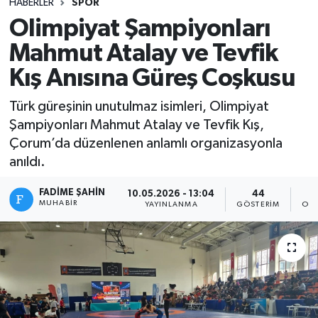
HABERLER
SPOR
Olimpiyat Şampiyonları
Mahmut Atalay ve Tevfik
Kış Anısına Güreş Coşkusu
Türk güreşinin unutulmaz isimleri, Olimpiyat
Şampiyonları Mahmut Atalay ve Tevfik Kış,
Çorum’da düzenlenen anlamlı organizasyonla
anıldı.
FADIME ŞAHIN
10.05.2026 - 13:04
44
MUHABIR
YAYINLANMA
GÖSTERIM
OKU