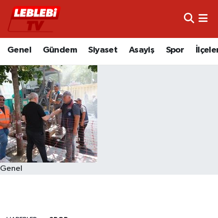
Hava Durumu
Genel
Gündem
Siyaset
Asayiş
Spor
İlçele
Çorum Namaz Vakitleri
Trafik Durumu
Süper Lig Puan Durumu ve Fikstür
Tüm Manşetler
Son Dakika Haberleri
Genel
Haber Arşivi