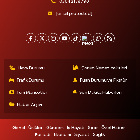
03642138790
[email protected]
Hava Durumu
Çorum Namaz Vakitleri
Trafik Durumu
Puan Durumu ve Fikstür
Tüm Manşetler
Son Dakika Haberleri
Haber Arşivi
Genel
Ünlüler
Gündem
İş Hayatı
Spor
Özel Haber
Komedi
Ekonomi
Siyaset
Sağlık