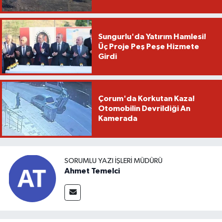
Sungurlu'da Yatırım Hamlesi!
Üç Proje Peş Peşe Hizmete
Girdi
Çorum'da Korkutan Kaza!
Otomobilin Devrildiği An
Kamerada
SORUMLU YAZI İŞLERI MÜDÜRÜ
Ahmet Temelci