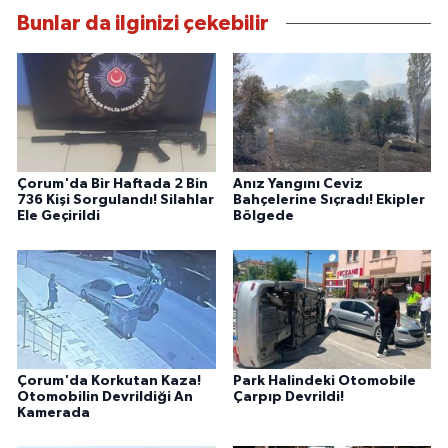
Bunlar da ilginizi çekebilir
Çorum'da Bir Haftada 2 Bin
Anız Yangını Ceviz
736 Kişi Sorgulandı! Silahlar
Bahçelerine Sıçradı! Ekipler
Ele Geçirildi
Bölgede
Çorum'da Korkutan Kaza!
Park Halindeki Otomobile
Otomobilin Devrildiği An
Çarpıp Devrildi!
Kamerada