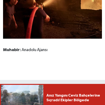
Muhabir:
Anadolu Ajansı
Anız Yangını Ceviz Bahçelerine
Sıçradı! Ekipler Bölgede