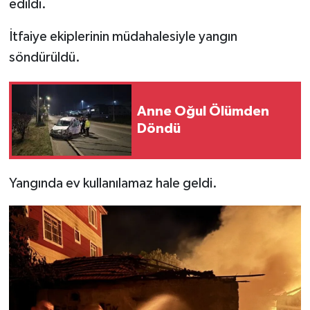
edildi.
İtfaiye ekiplerinin müdahalesiyle yangın
söndürüldü.
Anne Oğul Ölümden
Döndü
Yangında ev kullanılamaz hale geldi.