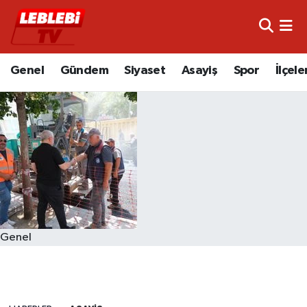
Hava Durumu
Genel
Gündem
Siyaset
Asayiş
Spor
İlçele
Çorum Namaz Vakitleri
Trafik Durumu
Süper Lig Puan Durumu ve Fikstür
Tüm Manşetler
Son Dakika Haberleri
Genel
Haber Arşivi