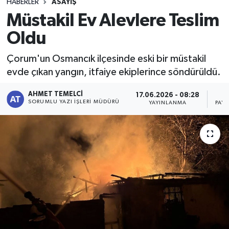
HABERLER
ASAYIŞ
Müstakil Ev Alevlere Teslim
Oldu
Çorum'un Osmancık ilçesinde eski bir müstakil
evde çıkan yangın, itfaiye ekiplerince söndürüldü.
AHMET TEMELCI
17.06.2026 - 08:28
SORUMLU YAZI İŞLERI MÜDÜRÜ
YAYINLANMA
PAY