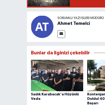
SORUMLU YAZI İŞLERI MÜDÜRÜ
Ahmet Temelci
Bunlar da ilginizi çekebilir
Sadık Karabacak'a Hüzünlü
Kontenjan
Veda
Doldu! 40
Başarı