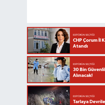
EDITÖRÜN SEÇTIĞI
CHP Çorum İl K
Atandı
EDITÖRÜN SEÇTIĞI
30 Bin Güvenli
Alınacak!
EDITÖRÜN SEÇTIĞI
Tarlaya Devril