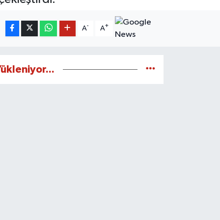
-
+
A
A
ükleniyor...