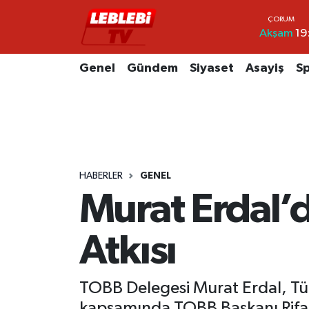
Akşam
19
Hava Durumu
Genel
Gündem
Siyaset
Asayiş
S
Çorum Namaz Vakitleri
Trafik Durumu
Süper Lig Puan Durumu ve Fikstür
HABERLER
GENEL
Tüm Manşetler
Murat Erdal’
Son Dakika Haberleri
Atkısı
Haber Arşivi
TOBB Delegesi Murat Erdal, Türk
kapsamında TOBB Başkanı Rifat 