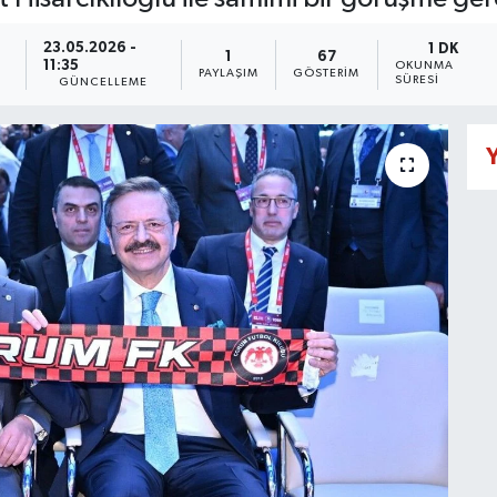
23.05.2026 -
1 DK
1
67
11:35
OKUNMA
PAYLAŞIM
GÖSTERIM
SÜRESI
GÜNCELLEME
Y