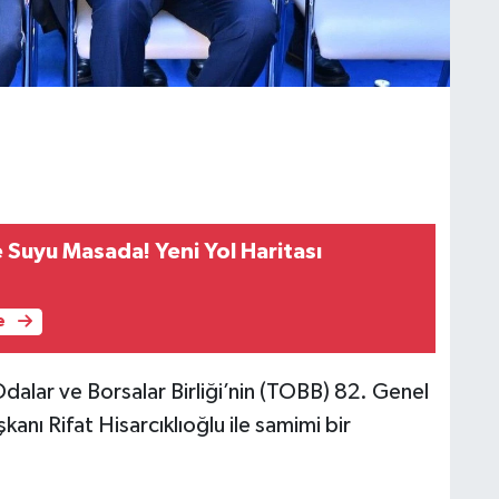
 Suyu Masada! Yeni Yol Haritası
e
alar ve Borsalar Birliği’nin (TOBB) 82. Genel
nı Rifat Hisarcıklıoğlu ile samimi bir