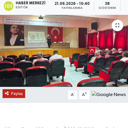
HABER MERKEZI
21.06.2026 - 10:40
38
EDITÖR
YAYINLANMA
GÖSTERIM
O
Paylaş
-
+
A
A