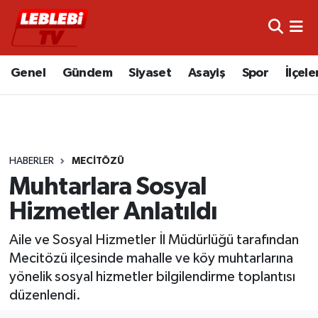
Hava Durumu
Genel
Gündem
Siyaset
Asayiş
Spor
İlçele
Çorum Namaz Vakitleri
Trafik Durumu
HABERLER
MECITÖZÜ
Süper Lig Puan Durumu ve Fikstür
Muhtarlara Sosyal
Tüm Manşetler
Hizmetler Anlatıldı
Son Dakika Haberleri
Aile ve Sosyal Hizmetler İl Müdürlüğü tarafından
Mecitözü ilçesinde mahalle ve köy muhtarlarına
Haber Arşivi
yönelik sosyal hizmetler bilgilendirme toplantısı
düzenlendi.