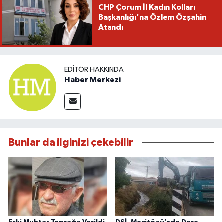
CHP Çorum İl Kadın Kolları
Başkanlığı'na Özlem Özşahin
Atandı
EDITÖR HAKKINDA
Haber Merkezi
Bunlar da ilginizi çekebilir