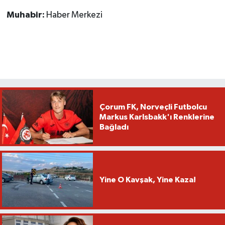
Muhabir:
Haber Merkezi
Çorum FK, Norveçli Futbolcu
Markus Karlsbakk'ı Renklerine
Bağladı
Yine O Kavşak, Yine Kaza!