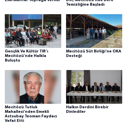
Eski Muhtar Toprağa Verildi
DSİ, Mecitözü’nde Dere
Temizliğine Başladı
Gençlik Ve Kültür TIR’ı
Mecitözü Süt Birliği’ne OKA
Mecitözü’nde Halkla
Desteği
Buluştu
Mecitözü Tutluk
Halkın Derdini Birebir
Mahallesi’nden Emekli
Dinlediler
Astsubay Teoman Faydacı
Vefat Etti