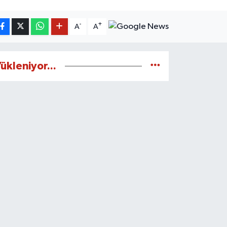
-
+
A
A
ükleniyor...