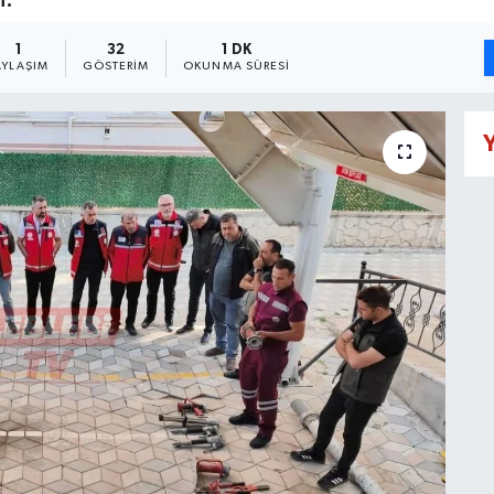
1
32
1 DK
AYLAŞIM
GÖSTERIM
OKUNMA SÜRESI
Y