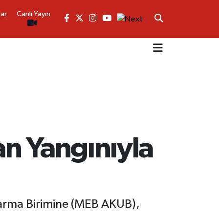
lar
Canlı Yayın
an Yangınıyla
arma Birimine (MEB AKUB),