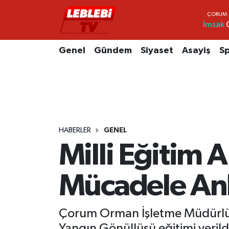
İmsak
Hava Durumu
Genel
Gündem
Siyaset
Asayiş
S
Çorum Namaz Vakitleri
Trafik Durumu
Süper Lig Puan Durumu ve Fikstür
HABERLER
GENEL
Tüm Manşetler
Milli Eğitim
Son Dakika Haberleri
Mücadele Anl
Haber Arşivi
Çorum Orman İşletme Müdürlüğ
Yangın Gönüllüsü eğitimi verild