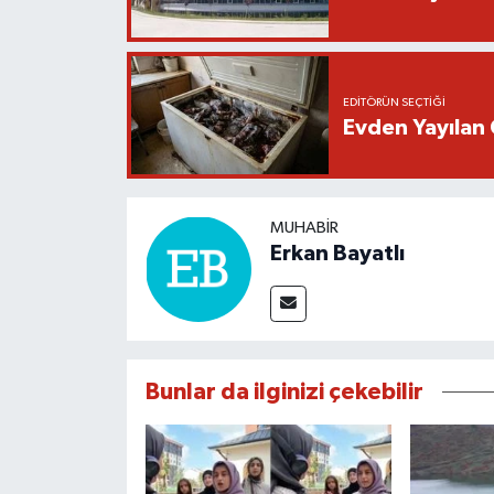
EDITÖRÜN SEÇTIĞI
Evden Yayılan 
MUHABIR
Erkan Bayatlı
Bunlar da ilginizi çekebilir