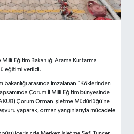
illî Eğitim Bakanlığı Arama Kurtarma
 eğitimi verildi.
m bakanlığı arasında imzalanan “Köklerinden
kapsamında Çorum İl Milli Eğitim bünyesinde
 AKUB) Çorum Orman İşletme Müdürlüğü’ne
başvuru yaparak, orman yangınlarıyla mücadele
üsü içerisinde Merkez İşletme Şefi Tuncer