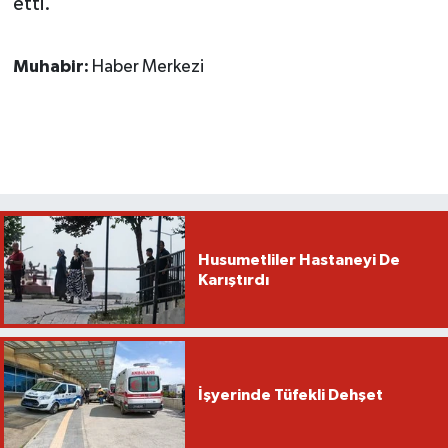
etti.
Muhabir:
Haber Merkezi
Husumetliler Hastaneyi De
Karıştırdı
İşyerinde Tüfekli Dehşet