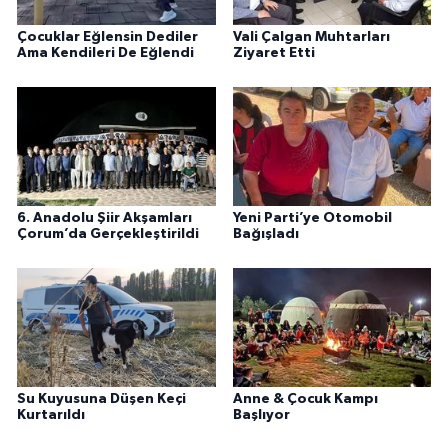
Çocuklar Eğlensin Dediler
Vali Çalgan Muhtarları
Ama Kendileri De Eğlendi
Ziyaret Etti
6. Anadolu Şiir Akşamları
Yeni Parti’ye Otomobil
Çorum’da Gerçekleştirildi
Bağışladı
Su Kuyusuna Düşen Keçi
Anne & Çocuk Kampı
Kurtarıldı
Başlıyor