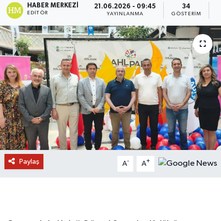
HABER MERKEZI
21.06.2026 - 09:45
34
EDITÖR
YAYINLANMA
GÖSTERIM
O
Paylaş
-
+
A
A