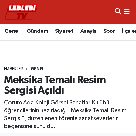
Hava Durumu
Genel
Gündem
Siyaset
Asayiş
Spor
İlçele
Çorum Namaz Vakitleri
Trafik Durumu
HABERLER
GENEL
Süper Lig Puan Durumu ve Fikstür
Meksika Temalı Resim
Tüm Manşetler
Sergisi Açıldı
Son Dakika Haberleri
Çorum Ada Koleji Görsel Sanatlar Kulübü
öğrencilerinin hazırladığı "Meksika Temalı Resim
Haber Arşivi
Sergisi", düzenlenen törenle sanatseverlerin
beğenisine sunuldu.