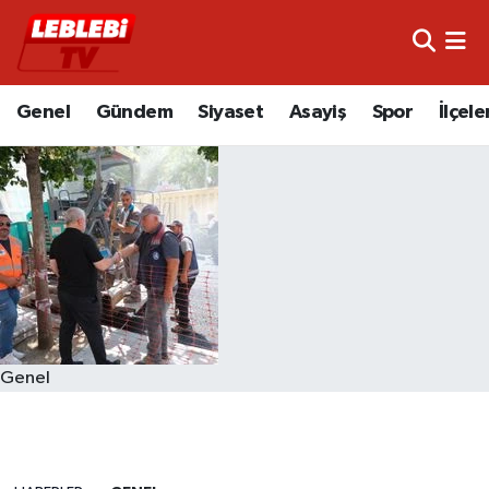
Hava Durumu
Genel
Gündem
Siyaset
Asayiş
Spor
İlçele
Çorum Namaz Vakitleri
Trafik Durumu
Süper Lig Puan Durumu ve Fikstür
Tüm Manşetler
Son Dakika Haberleri
Genel
Haber Arşivi