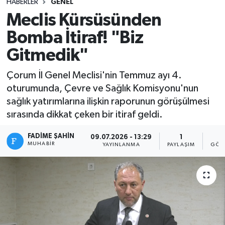
HABERLER
GENEL
Meclis Kürsüsünden
Bomba İtiraf! "Biz
Gitmedik"
Çorum İl Genel Meclisi'nin Temmuz ayı 4.
oturumunda, Çevre ve Sağlık Komisyonu'nun
sağlık yatırımlarına ilişkin raporunun görüşülmesi
sırasında dikkat çeken bir itiraf geldi.
FADIME ŞAHIN
09.07.2026 - 13:29
1
5
MUHABIR
YAYINLANMA
PAYLAŞIM
GÖS