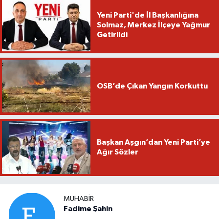
Yeni Parti'de İl Başkanlığına
Solmaz, Merkez İlçeye Yağmur
Getirildi
OSB’de Çıkan Yangın Korkuttu
Başkan Aşgın’dan Yeni Parti’ye
Ağır Sözler
MUHABIR
Fadime Şahin