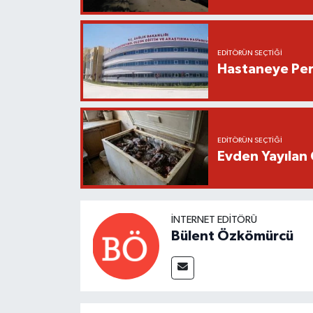
EDITÖRÜN SEÇTIĞI
Hastaneye Pers
EDITÖRÜN SEÇTIĞI
Evden Yayılan 
İNTERNET EDITÖRÜ
Bülent Özkömürcü