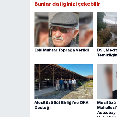
Bunlar da ilginizi çekebilir
Eski Muhtar Toprağa Verildi
DSİ, Meci
Temizliği
Mecitözü Süt Birliği’ne OKA
Mecitözü 
Desteği
Mahallesi
Astsubay