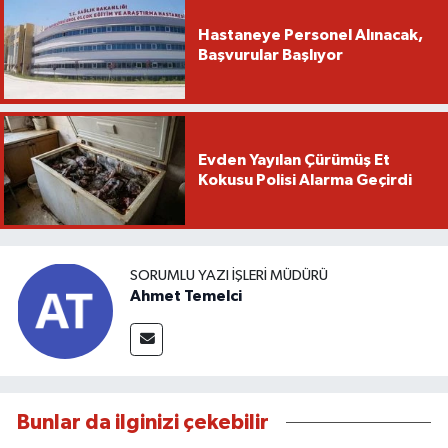
Hastaneye Personel Alınacak,
Başvurular Başlıyor
Evden Yayılan Çürümüş Et
Kokusu Polisi Alarma Geçirdi
SORUMLU YAZI İŞLERI MÜDÜRÜ
Ahmet Temelci
Bunlar da ilginizi çekebilir