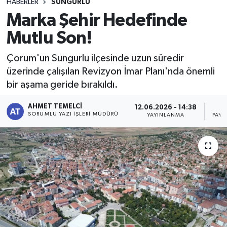
HABERLER
SUNGURLU
Marka Şehir Hedefinde
Mutlu Son!
Çorum'un Sungurlu ilçesinde uzun süredir
üzerinde çalışılan Revizyon İmar Planı'nda önemli
bir aşama geride bırakıldı.
AHMET TEMELCI
12.06.2026 - 14:38
SORUMLU YAZI İŞLERI MÜDÜRÜ
YAYINLANMA
PAYL