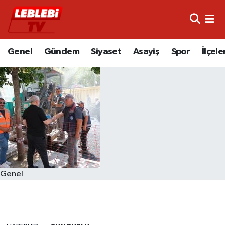
Hava Durumu
Genel
Gündem
Siyaset
Asayiş
Spor
İlçele
Çorum Namaz Vakitleri
Trafik Durumu
Süper Lig Puan Durumu ve Fikstür
Tüm Manşetler
Son Dakika Haberleri
Genel
Haber Arşivi