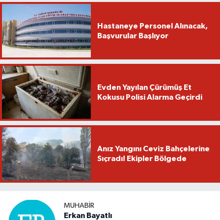
Hastaneye Personel Alınacak,
Başvurular Başlıyor
Evden Yayılan Çürümüş Et
Kokusu Polisi Alarma Geçirdi
Anız Yangını Ceviz Bahçelerine
Sıçradı! Ekipler Bölgede
MUHABIR
Erkan Bayatlı