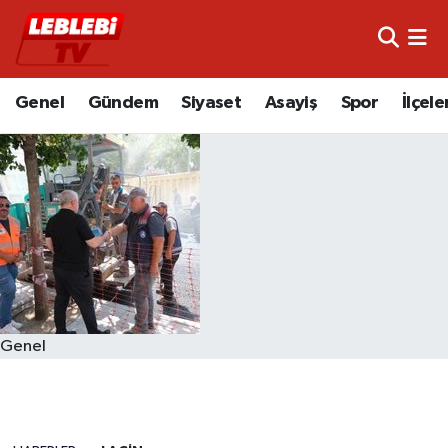
Hava Durumu
Genel
Gündem
Siyaset
Asayiş
Spor
İlçele
Çorum Namaz Vakitleri
Trafik Durumu
Süper Lig Puan Durumu ve Fikstür
Tüm Manşetler
Son Dakika Haberleri
Genel
Haber Arşivi