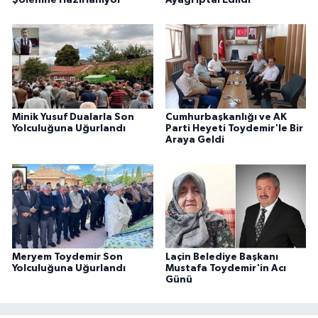
Şölenine Hazırlanıyor
Ayağı İptal Edildi
Minik Yusuf Dualarla Son
Cumhurbaşkanlığı ve AK
Yolculuğuna Uğurlandı
Parti Heyeti Toydemir'le Bir
Araya Geldi
Meryem Toydemir Son
Laçin Belediye Başkanı
Yolculuğuna Uğurlandı
Mustafa Toydemir'in Acı
Günü