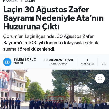
HABERLER
LAÇIN
Laçin 30 Ağustos Zafer
Bayramı Nedeniyle Ata’nın
Huzuruna Çıktı
Çorum’un Laçin ilçesinde, 30 Ağustos Zafer
Bayramı’nın 103. yıl dönümü dolayısıyla çelenk
sunma töreni düzenlendi.
EYLEM BORUÇ
30.08.2025 - 11:28
1
2
EDITÖR
YAYINLANMA
PAYLAŞIM
GÖST