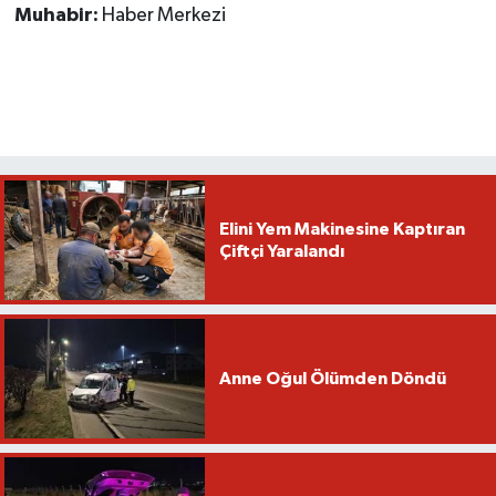
Muhabir:
Haber Merkezi
Elini Yem Makinesine Kaptıran
Çiftçi Yaralandı
Anne Oğul Ölümden Döndü