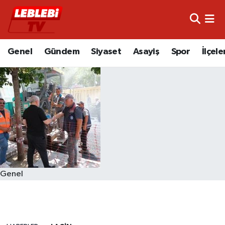
Hava Durumu
Genel
Gündem
Siyaset
Asayiş
Spor
İlçele
Çorum Namaz Vakitleri
Trafik Durumu
Süper Lig Puan Durumu ve Fikstür
Tüm Manşetler
Son Dakika Haberleri
Genel
Haber Arşivi