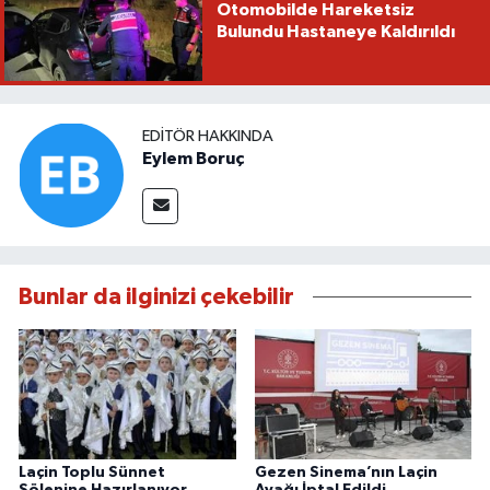
Otomobilde Hareketsiz
Bulundu Hastaneye Kaldırıldı
EDITÖR HAKKINDA
Eylem Boruç
Bunlar da ilginizi çekebilir
Laçin Toplu Sünnet
Gezen Sinema’nın Laçin