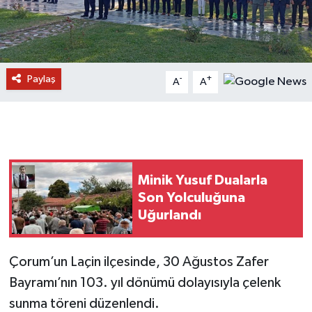
Paylaş
-
+
A
A
Minik Yusuf Dualarla
Son Yolculuğuna
Uğurlandı
Çorum’un Laçin ilçesinde, 30 Ağustos Zafer
Bayramı’nın 103. yıl dönümü dolayısıyla çelenk
sunma töreni düzenlendi.