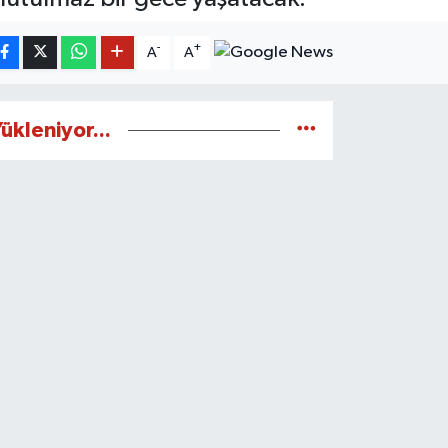
-
+
A
A
ükleniyor...