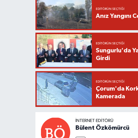
EDITÖRÜN SEÇTIĞI
Anız Yangını C
EDITÖRÜN SEÇTIĞI
Sungurlu'da Ya
Girdi
EDITÖRÜN SEÇTIĞI
Çorum'da Kork
Kamerada
İNTERNET EDITÖRÜ
Bülent Özkömürcü