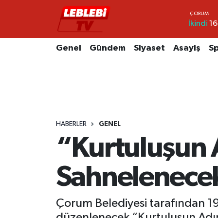
İkindi
16
Hava Durumu
Genel
Gündem
Siyaset
Asayiş
S
Çorum Namaz Vakitleri
Trafik Durumu
Süper Lig Puan Durumu ve Fikstür
HABERLER
GENEL
Tüm Manşetler
“Kurtuluşun 
Son Dakika Haberleri
Sahnelenece
Haber Arşivi
Çorum Belediyesi tarafından 19
düzenlenecek “Kurtuluşun Adıml