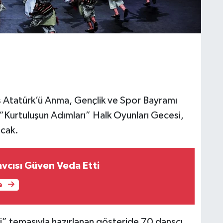
 Atatürk’ü Anma, Gençlik ve Spor Bayramı
“Kurtuluşun Adımları” Halk Oyunları Gecesi,
acak.
vcısı Güven Veda Etti
e
si” temasıyla hazırlanan gösteride 70 dansçı