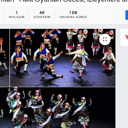
5
1
46
1 DK
PAYLAŞIM
GÖSTERIM
OKUNMA SÜRESI
Y