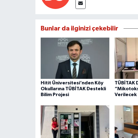
Bunlar da ilginizi çekebilir
Hitit Üniversitesi’nden Köy
TÜBİTAK D
Okullarına TÜBİTAK Destekli
“Mikotoks
Bilim Projesi
Verilecek