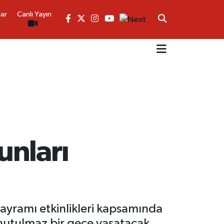
lar
Canlı Yayın
unları
ayramı etkinlikleri kapsamında
nutulmaz bir gece yaşatacak.