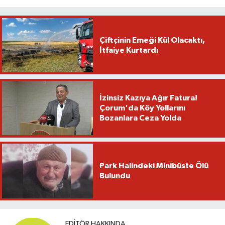
Çiftçinin Emeği Kül Olacaktı,
İtfaiye Kurtardı
İzinsiz Kazıya Ağır Fatura!
Çorum'da Köy Yollarını
Bozanlara Ceza Yolda
Park Halindeki Minibüste Ölü
Bulundu
EDITÖR HAKKINDA