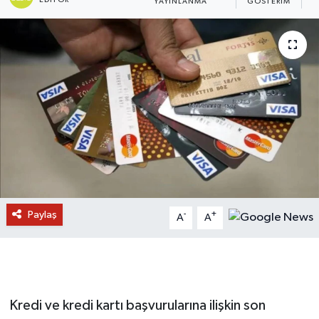
YAYINLANMA
GÖSTERIM
O
Paylaş
-
+
A
A
Kredi ve kredi kartı başvurularına ilişkin son