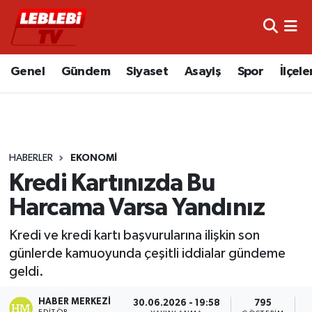
Hava Durumu
Genel
Gündem
Siyaset
Asayiş
Spor
İlçele
Çorum Namaz Vakitleri
Trafik Durumu
HABERLER
EKONOMI
Süper Lig Puan Durumu ve Fikstür
Kredi Kartınızda Bu
Tüm Manşetler
Harcama Varsa Yandınız
Son Dakika Haberleri
Kredi ve kredi kartı başvurularına ilişkin son
günlerde kamuoyunda çeşitli iddialar gündeme
Haber Arşivi
geldi.
HABER MERKEZI
30.06.2026 - 19:58
795
EDITÖR