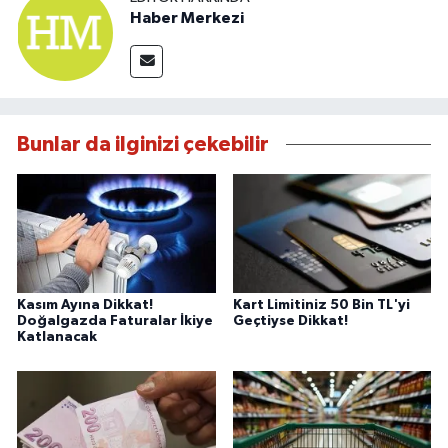
Haber Merkezi
Bunlar da ilginizi çekebilir
Kasım Ayına Dikkat!
Kart Limitiniz 50 Bin TL'yi
Doğalgazda Faturalar İkiye
Geçtiyse Dikkat!
Katlanacak