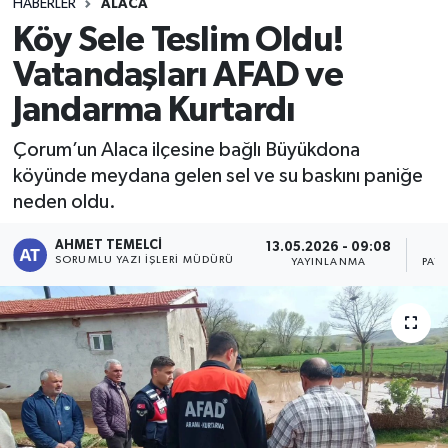
HABERLER
ALACA
Köy Sele Teslim Oldu!
Vatandaşları AFAD ve
Jandarma Kurtardı
Çorum’un Alaca ilçesine bağlı Büyükdona
köyünde meydana gelen sel ve su baskını paniğe
neden oldu.
AHMET TEMELCI
13.05.2026 - 09:08
SORUMLU YAZI İŞLERI MÜDÜRÜ
YAYINLANMA
PAY