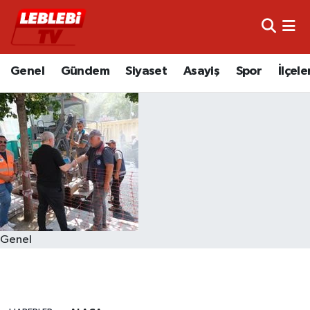
Hava Durumu
Genel
Gündem
Siyaset
Asayiş
Spor
İlçele
Çorum Namaz Vakitleri
Trafik Durumu
Süper Lig Puan Durumu ve Fikstür
Tüm Manşetler
Son Dakika Haberleri
Genel
Haber Arşivi