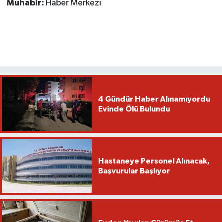
Muhabir:
Haber Merkezi
4 Gündür Haber Alınamıyordu
Evinde Ölü Bulundu
Hastaneye Personel Alınacak,
Başvurular Başlıyor