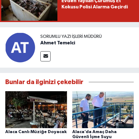
Evden Yayılan Çürümüş Et
Kokusu Polisi Alarma Geçirdi
SORUMLU YAZI İŞLERI MÜDÜRÜ
Ahmet Temelci
Bunlar da ilginizi çekebilir
Alaca Canlı Müziğe Doyacak
Alaca’da Amaç Daha
Güvenli İçme Suyu