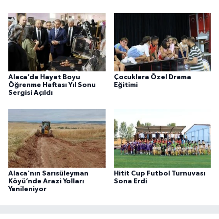
Alaca’da Hayat Boyu
Çocuklara Özel Drama
Öğrenme Haftası Yıl Sonu
Eğitimi
Sergisi Açıldı
Alaca'nın Sarısüleyman
Hitit Cup Futbol Turnuvası
Köyü’nde Arazi Yolları
Sona Erdi
Yenileniyor