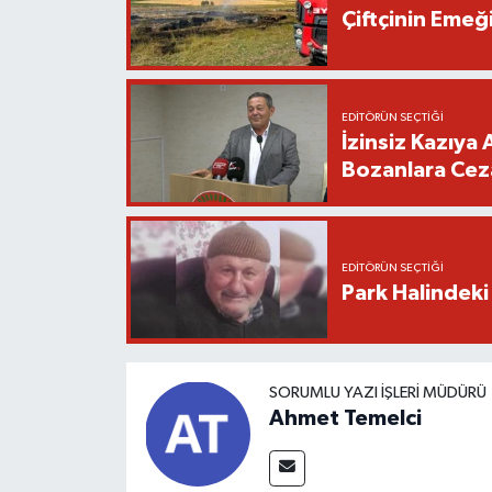
Çiftçinin Emeği
EDITÖRÜN SEÇTIĞI
İzinsiz Kazıya 
Bozanlara Cez
EDITÖRÜN SEÇTIĞI
Park Halindeki
SORUMLU YAZI İŞLERI MÜDÜRÜ
Ahmet Temelci