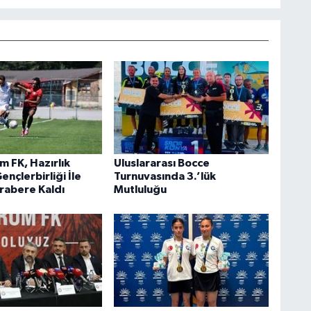
m FK, Hazırlık
Uluslararası Bocce
nçlerbirliği İle
Turnuvasında 3.’lük
rabere Kaldı
Mutluluğu