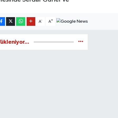
-
+
A
A
ükleniyor...