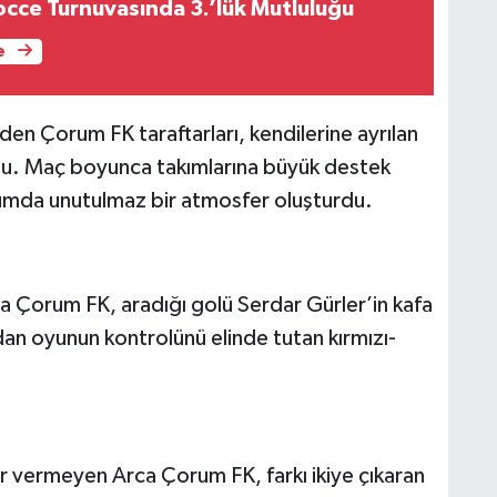
occe Turnuvasında 3.’lük Mutluluğu
e
en Çorum FK taraftarları, kendilerine ayrılan
rdu. Maç boyunca takımlarına büyük destek
dyumda unutulmaz bir atmosfer oluşturdu.
rca Çorum FK, aradığı golü Serdar Gürler’in kafa
an oyunun kontrolünü elinde tutan kırmızı-
lar vermeyen Arca Çorum FK, farkı ikiye çıkaran