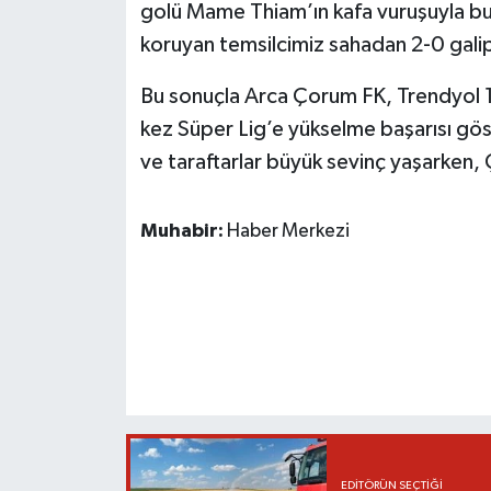
golü Mame Thiam’ın kafa vuruşuyla bu
koruyan temsilcimiz sahadan 2-0 galip 
Bu sonuçla Arca Çorum FK, Trendyol 1. L
kez Süper Lig’e yükselme başarısı gös
ve taraftarlar büyük sevinç yaşarken,
Muhabir:
Haber Merkezi
EDITÖRÜN SEÇTIĞI