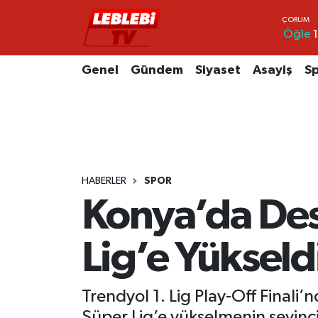
Öğle
1
Hava Durumu
Genel
Gündem
Siyaset
Asayiş
S
Çorum Namaz Vakitleri
Trafik Durumu
Süper Lig Puan Durumu ve Fikstür
HABERLER
SPOR
Tüm Manşetler
Konya’da Des
Son Dakika Haberleri
Lig’e Yükseld
Haber Arşivi
Trendyol 1. Lig Play-Off Finali
Süper Lig’e yükselmenin sevinc