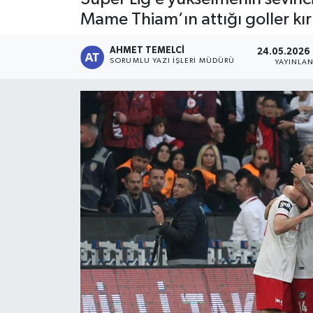
Mame Thiam’ın attığı goller kırm
AHMET TEMELCI
24.05.2026 
SORUMLU YAZI İŞLERI MÜDÜRÜ
YAYINLA