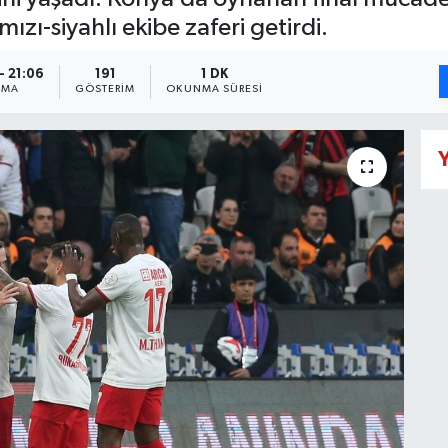
ızı-siyahlı ekibe zaferi getirdi.
- 21:06
191
1 DK
NMA
GÖSTERIM
OKUNMA SÜRESI
Y