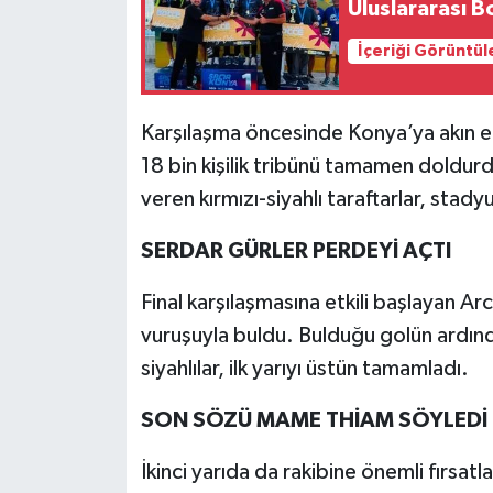
Uluslararası B
İçeriği Görüntül
Karşılaşma öncesinde Konya’ya akın ed
18 bin kişilik tribünü tamamen doldu
veren kırmızı-siyahlı taraftarlar, sta
SERDAR GÜRLER PERDEYİ AÇTI
Final karşılaşmasına etkili başlayan A
vuruşuyla buldu. Bulduğu golün ardınd
siyahlılar, ilk yarıyı üstün tamamladı.
SON SÖZÜ MAME THİAM SÖYLEDİ
İkinci yarıda da rakibine önemli fırsat