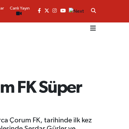
lar
Canlı Yayın
um FK Süper
ca Çorum FK, tarihinde ilk kez
lesinde Serdar Gürler ve