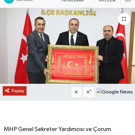
YAYINLANMA
PAYLAŞIM
GÖST
Paylaş
-
+
A
A
MHP Genel Sekreter Yardımcısı ve Çorum