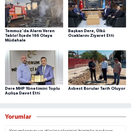
Temmuz'da Alarm Veren
Başkan Dere, Ülkü
Tablo! İlçede 166 Olaya
Ocaklarını Ziyaret Etti
Müdahale
Dere MHP Yönetimini Toplu
Asbest Borular Tarih Oluyor
Açılışa Davet Etti
Yorumlar