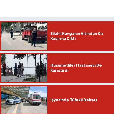
Silahlı Kavganın Altından Kız
Kaçırma Çıktı
Husumetliler Hastaneyi De
Karıştırdı
İşyerinde Tüfekli Dehşet