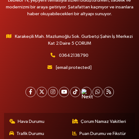
Leblebi Tv, yepyeni temasıyla sizleri buluştururken, sadelik ve
modernizmi bir araya getiriyor. Şatafattan kaçınıyor ve insanlara
haber okuyabilecekleri bir altyapı sunuyor.
Karakeçili Mah. Mazlumoğlu Sok. Gurbetçi Şahin İş Merkezi
Kat 2 Daire 5 ÇORUM
03642138790
[email protected]
Hava Durumu
Çorum Namaz Vakitleri
Trafik Durumu
Puan Durumu ve Fikstür