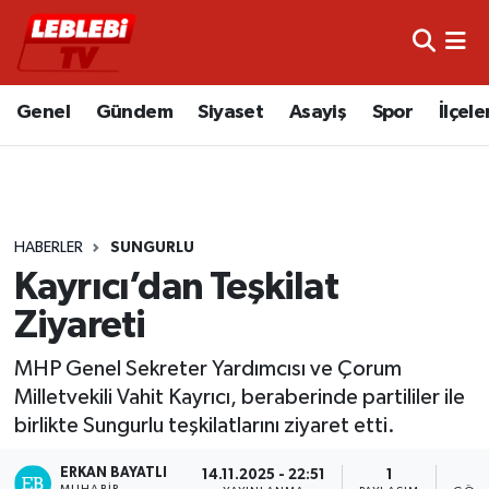
Hava Durumu
Genel
Gündem
Siyaset
Asayiş
Spor
İlçele
Çorum Namaz Vakitleri
Trafik Durumu
HABERLER
SUNGURLU
Süper Lig Puan Durumu ve Fikstür
Kayrıcı’dan Teşkilat
Tüm Manşetler
Ziyareti
Son Dakika Haberleri
MHP Genel Sekreter Yardımcısı ve Çorum
Milletvekili Vahit Kayrıcı, beraberinde partililer ile
Haber Arşivi
birlikte Sungurlu teşkilatlarını ziyaret etti.
ERKAN BAYATLI
14.11.2025 - 22:51
1
4
MUHABIR