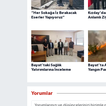
“Her Sokağa İz Bırakacak
Kızılay’d
Eserler Yapıyoruz"
Anlamlı Z
Bayat’taki Sağlık
Bayat’ta 
Yatırımlarına İnceleme
Yangın Pa
Yorumlar