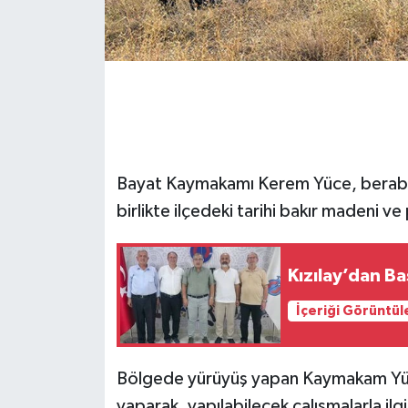
Bayat Kaymakamı Kerem Yüce, beraberi
birlikte ilçedeki tarihi bakır madeni ve 
Kızılay’dan Ba
İçeriği Görüntül
Bölgede yürüyüş yapan Kaymakam Yüc
yaparak, yapılabilecek çalışmalarla ilg