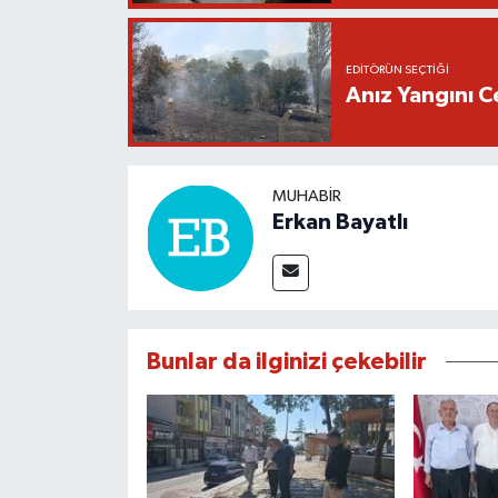
EDITÖRÜN SEÇTIĞI
Anız Yangını C
MUHABIR
Erkan Bayatlı
Bunlar da ilginizi çekebilir