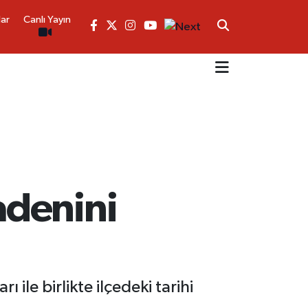
lar
Canlı Yayın
adenini
le birlikte ilçedeki tarihi