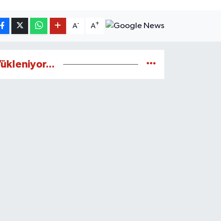
-
+
A
A
ükleniyor...