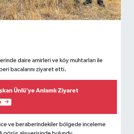
nde daire amirleri ve köy muhtarları ile
peri bacalarını ziyaret etti.
şkan Ünlü’ye Anlamlı Ziyaret
e
e ve beraberindekiler bölgede inceleme
ili görüş alışverişinde bulundu.