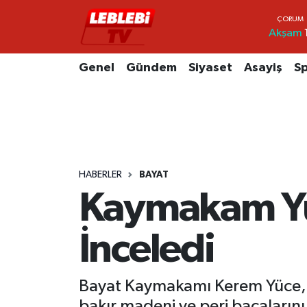
Akşam
Hava Durumu
Genel
Gündem
Siyaset
Asayiş
S
Çorum Namaz Vakitleri
Trafik Durumu
Süper Lig Puan Durumu ve Fikstür
HABERLER
BAYAT
Tüm Manşetler
Kaymakam Yüc
Son Dakika Haberleri
İnceledi
Haber Arşivi
Bayat Kaymakamı Kerem Yüce, ber
bakır madeni ve peri bacalarını 