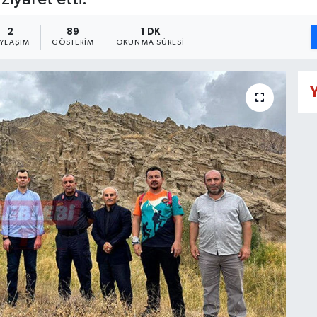
2
89
1 DK
AYLAŞIM
GÖSTERIM
OKUNMA SÜRESI
Y