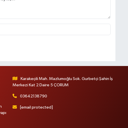
Karakeçili Mah. Mazlumoğlu Sok. Gurbetçi Şahin İş
Merkezi Kat 2 Daire 5 ÇORUM
03642138790
n
[email protected]
yapı