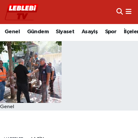
Hava Durumu
Genel
Gündem
Siyaset
Asayiş
Spor
İlçele
Çorum Namaz Vakitleri
Trafik Durumu
Süper Lig Puan Durumu ve Fikstür
Tüm Manşetler
Son Dakika Haberleri
Genel
Haber Arşivi