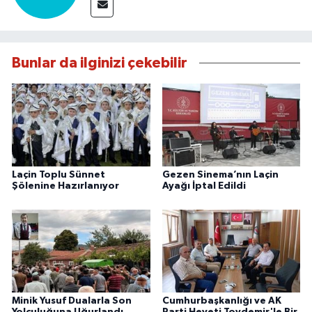
Bunlar da ilginizi çekebilir
Laçin Toplu Sünnet
Gezen Sinema’nın Laçin
Şölenine Hazırlanıyor
Ayağı İptal Edildi
Minik Yusuf Dualarla Son
Cumhurbaşkanlığı ve AK