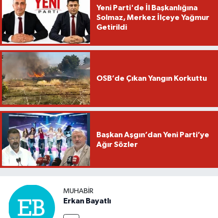
Yeni Parti'de İl Başkanlığına
Solmaz, Merkez İlçeye Yağmur
Getirildi
OSB’de Çıkan Yangın Korkuttu
Başkan Aşgın’dan Yeni Parti’ye
Ağır Sözler
MUHABIR
Erkan Bayatlı