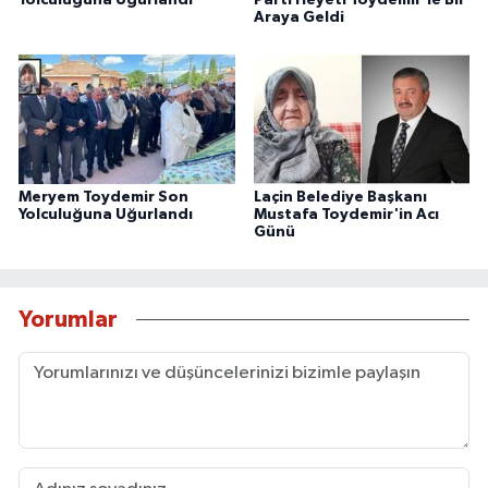
Yolculuğuna Uğurlandı
Parti Heyeti Toydemir'le Bir
Araya Geldi
Meryem Toydemir Son
Laçin Belediye Başkanı
Yolculuğuna Uğurlandı
Mustafa Toydemir'in Acı
Günü
Yorumlar