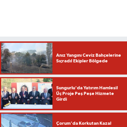
Anız Yangını Ceviz Bahçelerine
Sıçradı! Ekipler Bölgede
Sungurlu'da Yatırım Hamlesi!
Üç Proje Peş Peşe Hizmete
Girdi
Çorum'da Korkutan Kaza!