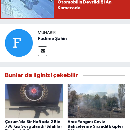
Otomobilin Devrildiği An
Kamerada
MUHABIR
Fadime Şahin
Bunlar da ilginizi çekebilir
Çorum'da Bir Haftada 2 Bin
Anız Yangını Ceviz
736 Kişi Sorgulandı! Silahlar
Bahçelerine Sıçradı! Ekipler