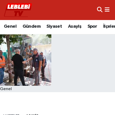
Hava Durumu
Genel
Gündem
Siyaset
Asayiş
Spor
İlçele
Çorum Namaz Vakitleri
Trafik Durumu
Süper Lig Puan Durumu ve Fikstür
Tüm Manşetler
Son Dakika Haberleri
Genel
Haber Arşivi