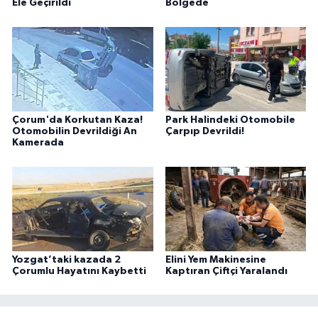
Ele Geçirildi
Bölgede
Çorum'da Korkutan Kaza!
Park Halindeki Otomobile
Otomobilin Devrildiği An
Çarpıp Devrildi!
Kamerada
Yozgat’taki kazada 2
Elini Yem Makinesine
Çorumlu Hayatını Kaybetti
Kaptıran Çiftçi Yaralandı