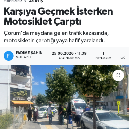
HABERLER
ASAYIŞ
Karşıya Geçmek İsterken
Motosiklet Çarptı
Çorum'da meydana gelen trafik kazasında,
motosikletin çarptığı yaya hafif yaralandı.
FADIME ŞAHIN
25.06.2026 - 11:39
1
3
MUHABIR
YAYINLANMA
PAYLAŞIM
GÖST