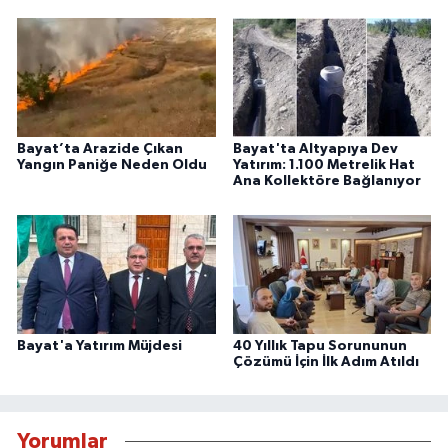
Bayat’ta Arazide Çıkan
Bayat'ta Altyapıya Dev
Yangın Paniğe Neden Oldu
Yatırım: 1.100 Metrelik Hat
Ana Kollektöre Bağlanıyor
Bayat'a Yatırım Müjdesi
40 Yıllık Tapu Sorununun
Çözümü İçin İlk Adım Atıldı
Yorumlar