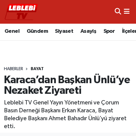
Hava Durumu
Genel
Gündem
Siyaset
Asayiş
Spor
İlçele
Çorum Namaz Vakitleri
Trafik Durumu
HABERLER
BAYAT
Süper Lig Puan Durumu ve Fikstür
Karaca’dan Başkan Ünlü’ye
Tüm Manşetler
Nezaket Ziyareti
Son Dakika Haberleri
Leblebi TV Genel Yayın Yönetmeni ve Çorum
Basın Derneği Başkanı Erkan Karaca, Bayat
Haber Arşivi
Belediye Başkanı Ahmet Bahadır Ünlü’yü ziyaret
etti.