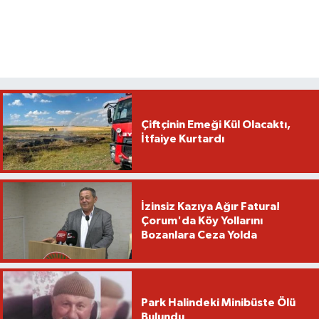
Çiftçinin Emeği Kül Olacaktı,
İtfaiye Kurtardı
İzinsiz Kazıya Ağır Fatura!
Çorum'da Köy Yollarını
Bozanlara Ceza Yolda
Park Halindeki Minibüste Ölü
Bulundu