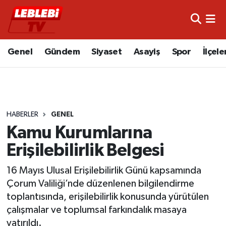
Hava Durumu
Genel
Gündem
Siyaset
Asayiş
Spor
İlçele
Çorum Namaz Vakitleri
Trafik Durumu
HABERLER
GENEL
Süper Lig Puan Durumu ve Fikstür
Kamu Kurumlarına
Tüm Manşetler
Erişilebilirlik Belgesi
Son Dakika Haberleri
16 Mayıs Ulusal Erişilebilirlik Günü kapsamında
Çorum Valiliği’nde düzenlenen bilgilendirme
Haber Arşivi
toplantısında, erişilebilirlik konusunda yürütülen
çalışmalar ve toplumsal farkındalık masaya
yatırıldı.