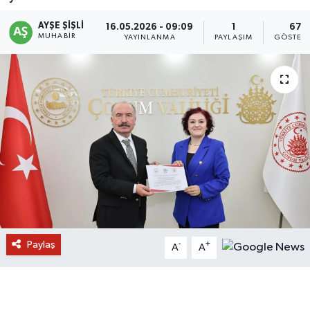
AYŞE ŞIŞLI
16.05.2026 - 09:09
1
67
MUHABIR
YAYINLANMA
PAYLAŞIM
GÖSTER
Paylaş
-
+
A
A