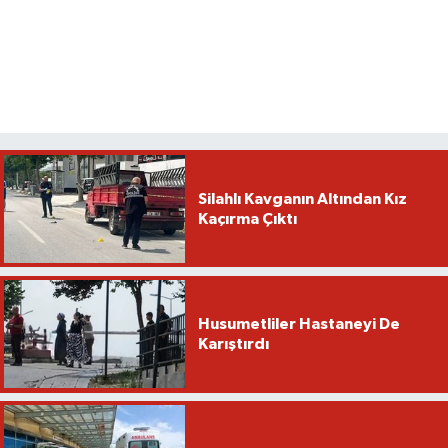
Silahlı Kavganın Altından Kız
Kaçırma Çıktı
Husumetliler Hastaneyi De
Karıştırdı