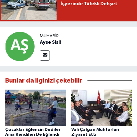
İşyerinde Tüfekli Dehşet
MUHABIR
Ayşe Şişli
Bunlar da ilginizi çekebilir
Çocuklar Eğlensin Dediler
Vali Çalgan Muhtarları
Ama Kendileri De Eğlendi
Ziyaret Etti