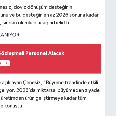
enesiz, döviz dönüşüm desteğinin
uğunu ve bu desteğin en az 2026 sonuna kadar
ısından olumlu olacağını belirtti.
LANIYOR
Sözleşmeli Personel Alacak
e
 de açıklayan Çenesiz, “Büyüme trendinde etkili
rı geliyor. 2026’da miktarsal büyümeden ziyade
, üretimden ürün geliştirmeye kadar tüm
e konuştu.