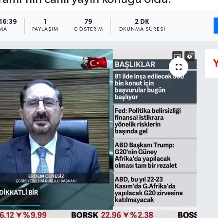
 16:39
1
79
2 DK
MA
PAYLAŞIM
GÖSTERIM
OKUNMA SÜRESI
Y