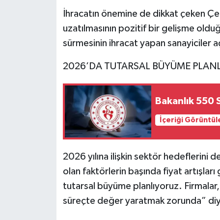
İhracatın önemine de dikkat çeken Ç
uzatılmasının pozitif bir gelişme old
sürmesinin ihracat yapan sanayiciler aç
2026’DA TUTARSAL BÜYÜME PLAN
Bakanlık 550 
İçeriği Görüntül
2026 yılına ilişkin sektör hedeflerini
olan faktörlerin başında fiyat artışla
tutarsal büyüme planlıyoruz. Firmalar
süreçte değer yaratmak zorunda” diy