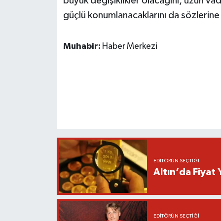
büyük değişiklikler olacağını, uzun v
güçlü konumlanacaklarını da sözlerine 
Muhabir:
Haber Merkezi
EDITÖRÜN SEÇTIĞI
Altın‘da Fiyat 
EDITÖRÜN SEÇTIĞI