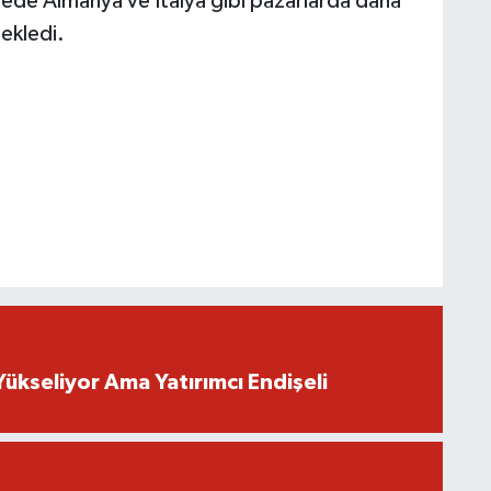
adede Almanya ve İtalya gibi pazarlarda daha
ekledi.
Yükseliyor Ama Yatırımcı Endişeli