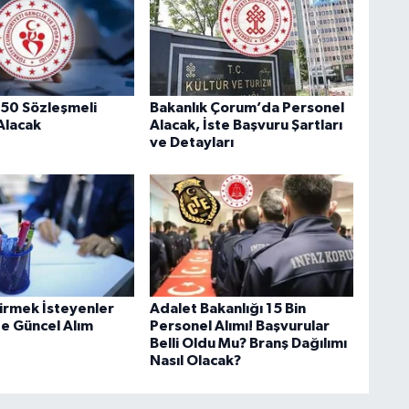
550 Sözleşmeli
Bakanlık Çorum’da Personel
Alacak
Alacak, İste Başvuru Şartları
ve Detayları
rmek İsteyenler
Adalet Bakanlığı 15 Bin
te Güncel Alım
Personel Alımı! Başvurular
Belli Oldu Mu? Branş Dağılımı
Nasıl Olacak?