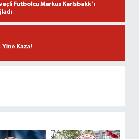
eçli Futbolcu Markus Karlsbakk'ı
ladı
 Yine Kaza!