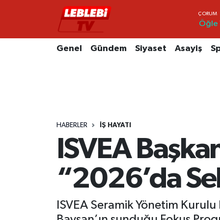
Öğle
Hava Durumu
Genel
Gündem
Siyaset
Asayiş
S
Çorum Namaz Vakitleri
Trafik Durumu
Süper Lig Puan Durumu ve Fikstür
HABERLER
İŞ HAYATI
Tüm Manşetler
ISVEA Başkanı
Son Dakika Haberleri
“2026’da Se
Haber Arşivi
ISVEA Seramik Yönetim Kurulu
Baysan’ın sunduğu Fokus Progr