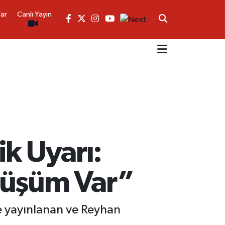
lar
Canlı Yayın
ik Uyarı:
nüşüm Var”
 yayınlanan ve Reyhan