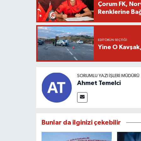
Çorum FK, Norv
Renklerine Bağ
EDITÖRÜN SEÇTIĞI
Yine O Kavşak,
SORUMLU YAZI İŞLERI MÜDÜRÜ
Ahmet Temelci
Bunlar da ilginizi çekebilir