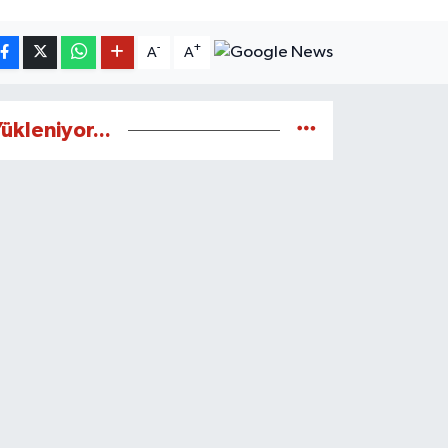
-
+
A
A
ükleniyor...