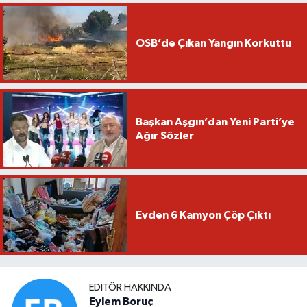
OSB’de Çıkan Yangın Korkuttu
Başkan Aşgın’dan Yeni Parti’ye
Ağır Sözler
Evden 6 Kamyon Çöp Çıktı
EDITÖR HAKKINDA
Eylem Boruç