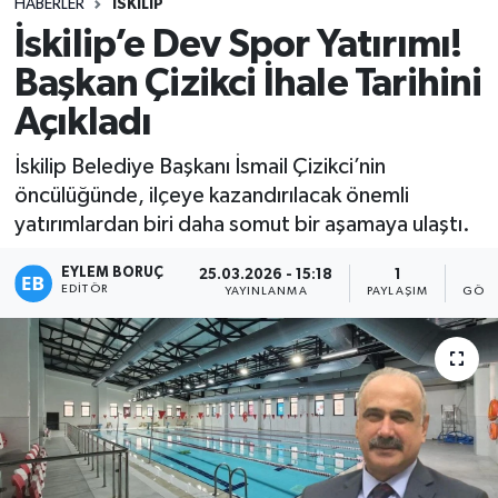
HABERLER
İSKILIP
İskilip’e Dev Spor Yatırımı!
Başkan Çizikci İhale Tarihini
Açıkladı
İskilip Belediye Başkanı İsmail Çizikci’nin
öncülüğünde, ilçeye kazandırılacak önemli
yatırımlardan biri daha somut bir aşamaya ulaştı.
EYLEM BORUÇ
25.03.2026 - 15:18
1
6
EDITÖR
YAYINLANMA
PAYLAŞIM
GÖST