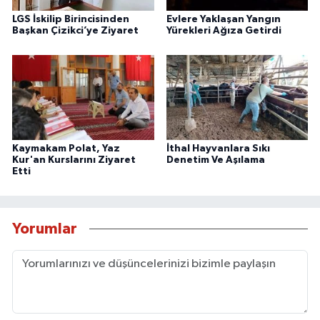
LGS İskilip Birincisinden
Evlere Yaklaşan Yangın
Başkan Çizikci’ye Ziyaret
Yürekleri Ağıza Getirdi
Kaymakam Polat, Yaz
İthal Hayvanlara Sıkı
Kur'an Kurslarını Ziyaret
Denetim Ve Aşılama
Etti
Yorumlar