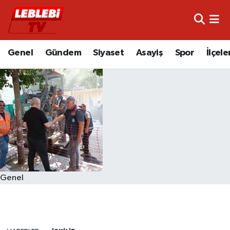
Hava Durumu
Genel
Gündem
Siyaset
Asayiş
Spor
İlçele
Çorum Namaz Vakitleri
Trafik Durumu
Süper Lig Puan Durumu ve Fikstür
Tüm Manşetler
Son Dakika Haberleri
Genel
Haber Arşivi