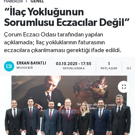
HABERLER
GENEL
“İlaç Yokluğunun
Sorumlusu Eczacılar Değil”
Çorum Eczacı Odası tarafından yapılan
açıklamada; İlaç yokluklarının faturasının
eczacılara çıkarılmaması gerektiği ifade edildi.
ERKAN BAYATLI
03.10.2025 - 17:55
1
MUHABIR
YAYINLANMA
PAYLAŞIM
GÖS