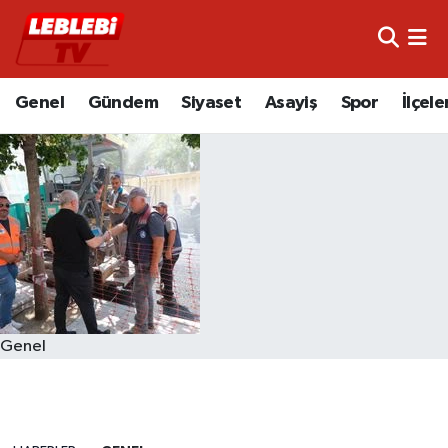
Hava Durumu
Genel
Gündem
Siyaset
Asayiş
Spor
İlçele
Çorum Namaz Vakitleri
Trafik Durumu
Süper Lig Puan Durumu ve Fikstür
Tüm Manşetler
Son Dakika Haberleri
Genel
Haber Arşivi