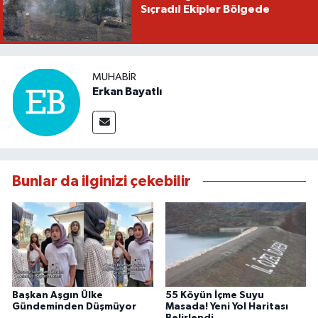
Sıçradı! Ekipler Bölgede
MUHABIR
Erkan Bayatlı
Bunlar da ilginizi çekebilir
Başkan Aşgın Ülke
55 Köyün İçme Suyu
Gündeminden Düşmüyor
Masada! Yeni Yol Haritası