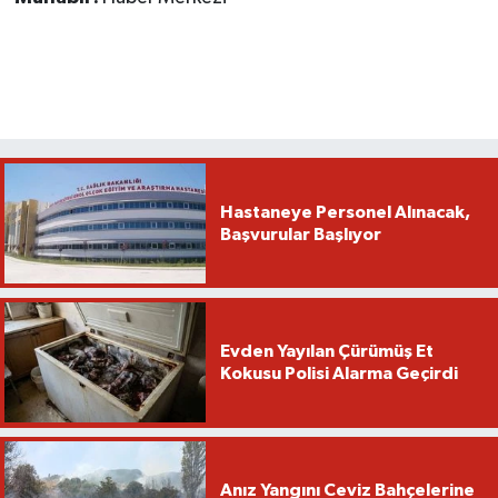
Hastaneye Personel Alınacak,
Başvurular Başlıyor
Evden Yayılan Çürümüş Et
Kokusu Polisi Alarma Geçirdi
Anız Yangını Ceviz Bahçelerine