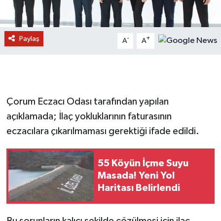
Paylaş
-
+
A
A
Çorum Eczacı Odası tarafından yapılan
açıklamada; İlaç yokluklarının faturasının
eczacılara çıkarılmaması gerektiği ifade edildi.
55 Köyün İçme Suyu
Masada! Yeni Yol
Haritası Belirlendi
Bu sorunların kalıcı şekilde çözülmesi için ilaç