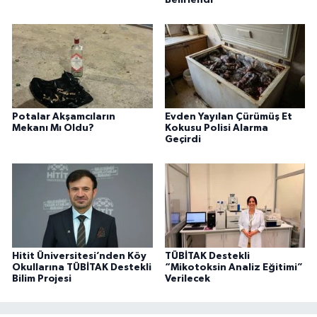
Belirlendi
Potalar Akşamcıların
Evden Yayılan Çürümüş Et
Mekanı Mı Oldu?
Kokusu Polisi Alarma
Geçirdi
Hitit Üniversitesi’nden Köy
TÜBİTAK Destekli
Okullarına TÜBİTAK Destekli
“Mikotoksin Analiz Eğitimi”
Bilim Projesi
Verilecek