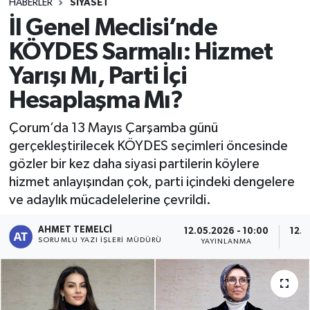
HABERLER
SIYASET
İl Genel Meclisi’nde
KÖYDES Sarmalı: Hizmet
Yarışı Mı, Parti İçi
Hesaplaşma Mı?
Çorum’da 13 Mayıs Çarşamba günü
gerçekleştirilecek KÖYDES seçimleri öncesinde
gözler bir kez daha siyasi partilerin köylere
hizmet anlayışından çok, parti içindeki dengelere
ve adaylık mücadelelerine çevrildi.
AHMET TEMELCI
12.05.2026 - 10:00
12.0
SORUMLU YAZI İŞLERI MÜDÜRÜ
YAYINLANMA
G