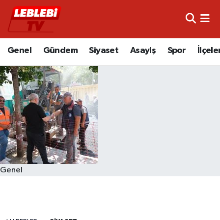
Hava Durumu
Genel
Gündem
Siyaset
Asayiş
Spor
İlçele
Çorum Namaz Vakitleri
Trafik Durumu
Süper Lig Puan Durumu ve Fikstür
Tüm Manşetler
Son Dakika Haberleri
Genel
Haber Arşivi