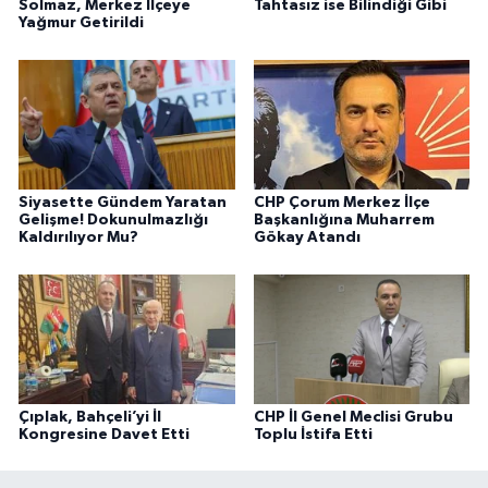
Solmaz, Merkez İlçeye
Tahtasız ise Bilindiği Gibi
Yağmur Getirildi
Siyasette Gündem Yaratan
CHP Çorum Merkez İlçe
Gelişme! Dokunulmazlığı
Başkanlığına Muharrem
Kaldırılıyor Mu?
Gökay Atandı
Çıplak, Bahçeli’yi İl
CHP İl Genel Meclisi Grubu
Kongresine Davet Etti
Toplu İstifa Etti