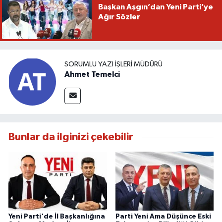
Başkan Aşgın’dan Yeni Parti’ye
Ağır Sözler
SORUMLU YAZI İŞLERI MÜDÜRÜ
Ahmet Temelci
Bunlar da ilginizi çekebilir
Yeni Parti'de İl Başkanlığına
Parti Yeni Ama Düşünce Eski