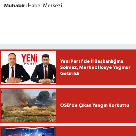
Muhabir:
Haber Merkezi
Yeni Parti'de İl Başkanlığına
Solmaz, Merkez İlçeye Yağmur
Getirildi
OSB’de Çıkan Yangın Korkuttu