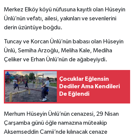
Merkez Elköy köyü nüfusuna kayıtlı olan Hüseyin
Ünlü’nün vefatı, ailesi, yakınları ve sevenlerini
derin üzüntüye boğdu.
Tuncay ve Korcan Ünlü’nün babası olan Hüseyin
Ünlü, Semiha Arzoğlu, Meliha Kale, Mediha
Çeliker ve Erhan Ünlü’nün de ağabeyiydi.
Çocuklar Eğlensin
Dediler Ama Kendileri
De Eğlendi
Merhum Hüseyin Ünlü’nün cenazesi, 29 Nisan
Çarşamba günü öğle namazına müteakip
Akşemseddin Camii’nde kılınacak cenaze