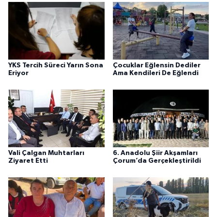
YKS Tercih Süreci Yarın Sona
Çocuklar Eğlensin Dediler
Eriyor
Ama Kendileri De Eğlendi
Vali Çalgan Muhtarları
6. Anadolu Şiir Akşamları
Ziyaret Etti
Çorum’da Gerçekleştirildi