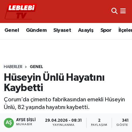
Hava Durumu
Genel
Gündem
Siyaset
Asayiş
Spor
İlçele
Çorum Namaz Vakitleri
Trafik Durumu
HABERLER
GENEL
Süper Lig Puan Durumu ve Fikstür
Hüseyin Ünlü Hayatını
Tüm Manşetler
Kaybetti
Son Dakika Haberleri
Çorum’da çimento fabrikasından emekli Hüseyin
Ünlü, 82 yaşında hayatını kaybetti.
Haber Arşivi
AYŞE ŞIŞLI
29.04.2026 - 08:31
2
341
MUHABIR
YAYINLANMA
PAYLAŞIM
GÖSTERI