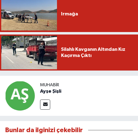
Irmağa
Silahlı Kavganın Altından Kız
Kaçırma Çıktı
MUHABIR
Ayşe Şişli
Bunlar da ilginizi çekebilir