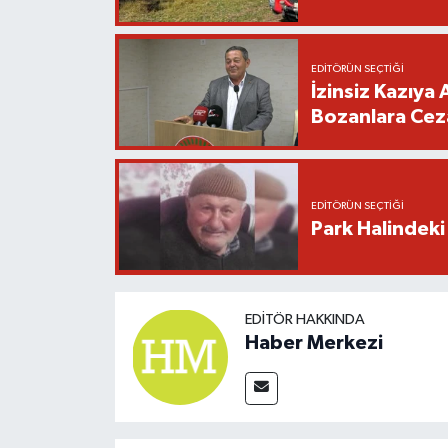
EDITÖRÜN SEÇTIĞI
İzinsiz Kazıya 
Bozanlara Cez
EDITÖRÜN SEÇTIĞI
Park Halindeki
EDITÖR HAKKINDA
Haber Merkezi