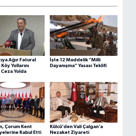
zıya Ağır Fatura!
İşte 12 Maddelik "Milli
Köy Yollarını
Dayanışma" Yasası Teklifi
 Ceza Yolda
an, Çorum Kent
Külcü’den Vali Çalgan’a
elerine Kabul Etti
Nezaket Ziyareti