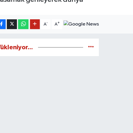
-
+
A
A
ükleniyor...