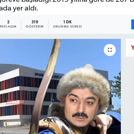
ada yer aldı.
2
319
1 DK
PAYLAŞIM
GÖSTERIM
OKUNMA SÜRESI
Y