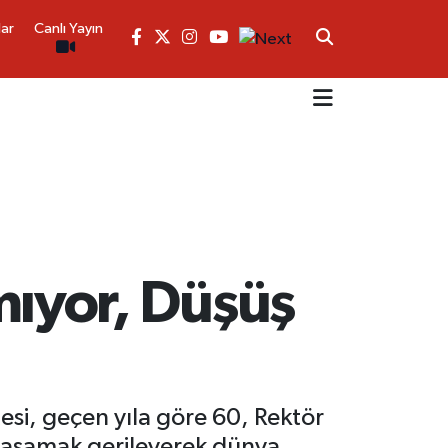
lar
Canlı Yayın
kmıyor, Düşüş
esi, geçen yıla göre 60, Rektör
 basamak gerileyerek dünya