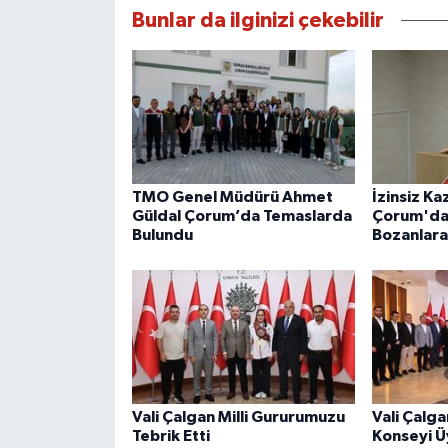
Bunlar da ilginizi çekebilir
TMO Genel Müdürü Ahmet
İzinsiz Ka
Güldal Çorum’da Temaslarda
Çorum'da 
Bulundu
Bozanlara
Vali Çalgan Milli Gururumuzu
Vali Çalg
Tebrik Etti
Konseyi Üy