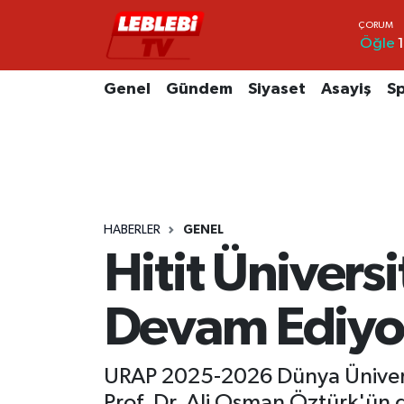
Öğle
1
Hava Durumu
Genel
Gündem
Siyaset
Asayiş
S
Çorum Namaz Vakitleri
Trafik Durumu
Süper Lig Puan Durumu ve Fikstür
HABERLER
GENEL
Tüm Manşetler
Hitit Üniversi
Son Dakika Haberleri
Devam Ediyo
Haber Arşivi
URAP 2025-2026 Dünya Üniversite
Prof. Dr. Ali Osman Öztürk'ün 