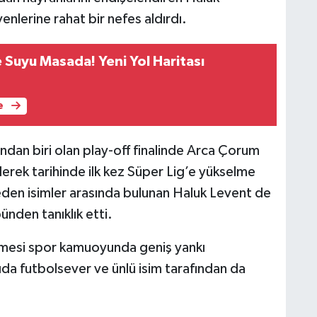
enlerine rahat bir nefes aldırdı.
 Suyu Masada! Yeni Yol Haritası
e
ından biri olan play-off finalinde Arca Çorum
rek tarihinde ilk kez Süper Lig’e yükselme
 eden isimler arasında bulunan Haluk Levent de
bünden tanıklık etti.
lmesi spor kamuoyunda geniş yankı
ıda futbolsever ve ünlü isim tarafından da