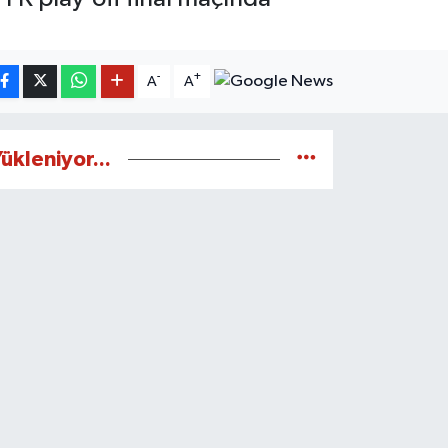
-
+
A
A
ükleniyor...