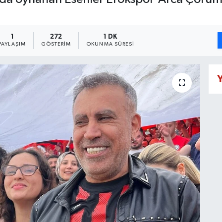
1
272
1 DK
PAYLAŞIM
GÖSTERIM
OKUNMA SÜRESI
Y