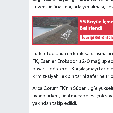
Levent’in final maçında yer alması, sev
55 Köyün İçme
Belirlendi
İçeriği Görüntül
Türk futbolunun en kritik karşılaşmalar
FK, Esenler Erokspor’u 2-0 mağlup ede
başarısı gösterdi. Karşılaşmayı takip
kırmızı-siyahlı ekibin tarihi zaferine tri
Arca Çorum FK’nın Süper Lig’e yükse
uyandırırken, final mücadelesi çok say
yakından takip edildi.