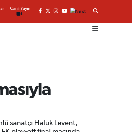
lar
Canlı Yayın
masıyla
lü sanatçı Haluk Levent,
K play-off final maçında