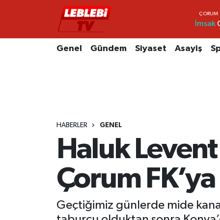
İmsak
Hava Durumu
Genel
Gündem
Siyaset
Asayiş
S
Çorum Namaz Vakitleri
Trafik Durumu
Süper Lig Puan Durumu ve Fikstür
HABERLER
GENEL
Tüm Manşetler
Haluk Levent
Son Dakika Haberleri
Çorum FK’ya 
Haber Arşivi
Geçtiğimiz günlerde mide kana
taburcu olduktan sonra Konya’