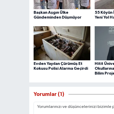
Başkan Aşgın Ülke
55 Köyün 
Gündeminden Düşmüyor
Yeni Yol H
Evden Yayılan Çürümüş Et
Hitit Üniv
Kokusu Polisi Alarma Geçirdi
Okulların
Bilim Proj
Yorumlar (1)