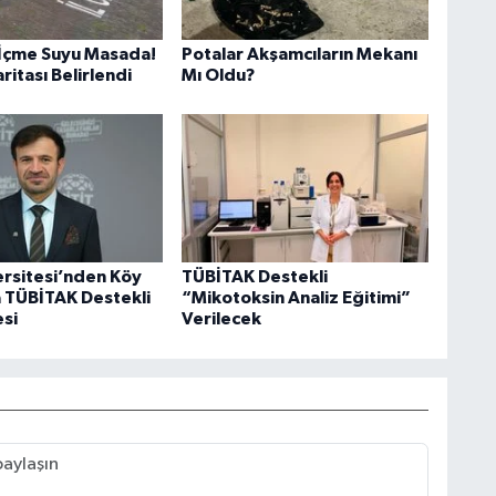
İçme Suyu Masada!
Potalar Akşamcıların Mekanı
aritası Belirlendi
Mı Oldu?
ersitesi’nden Köy
TÜBİTAK Destekli
a TÜBİTAK Destekli
“Mikotoksin Analiz Eğitimi”
esi
Verilecek