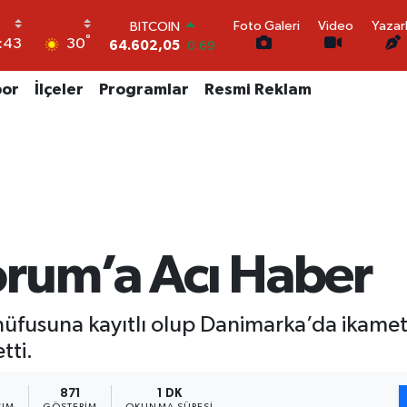
64.602,05
0.69
Foto Galeri
Video
Yazar
DOLAR
°
30
:43
47,5986
0.06
EURO
por
İlçeler
Programlar
Resmi Reklam
55,0700
0.1
STERLİN
64,2438
0.21
GRAM ALTIN
6513.94
0.32
BİST100
13.768
48
rum’a Acı Haber
fusuna kayıtlı olup Danimarka’da ikamet 
tti.
871
1 DK