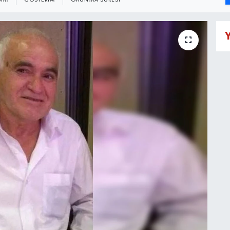
ŞIM
GÖSTERIM
OKUNMA SÜRESI
Y