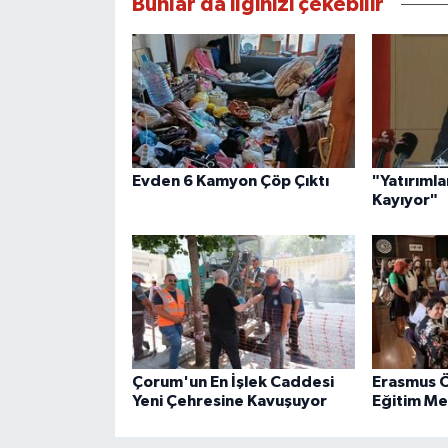
Bunlar da ilginizi çekebilir
Evden 6 Kamyon Çöp Çıktı
"Yatırımla
Kayıyor"
Çorum'un En İşlek Caddesi
Erasmus Öğ
Yeni Çehresine Kavuşuyor
Eğitim Mer