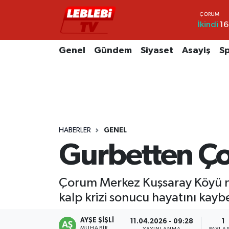
İkindi
16
Hava Durumu
Genel
Gündem
Siyaset
Asayiş
S
Çorum Namaz Vakitleri
Trafik Durumu
Süper Lig Puan Durumu ve Fikstür
HABERLER
GENEL
Tüm Manşetler
Gurbetten Ço
Son Dakika Haberleri
Çorum Merkez Kuşsaray Köyü nü
Haber Arşivi
kalp krizi sonucu hayatını kaybe
AYŞE ŞIŞLI
11.04.2026 - 09:28
1
MUHABIR