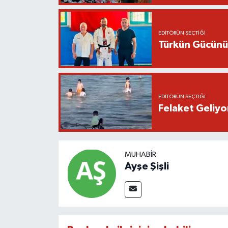
EDITÖRÜN SEÇTIĞI
Türkün Gücünü
EDITÖRÜN SEÇTIĞI
Felaket Geliyo
MUHABIR
Ayşe Şişli