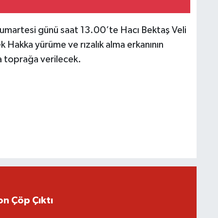
martesi günü saat 13.00’te Hacı Bektaş Veli
 Hakka yürüme ve rızalık alma erkanının
 toprağa verilecek.
n Çöp Çıktı