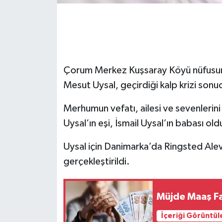
Çorum Merkez Kuşsaray Köyü nüfusuna
Mesut Uysal, geçirdiği kalp krizi sonu
Merhumun vefatı, ailesi ve sevenleri
Uysal’ın eşi, İsmail Uysal’ın babası ol
Uysal için Danimarka’da Ringsted Alev
gerçekleştirildi.
Müjde Maaş Fa
İçeriği Görüntül