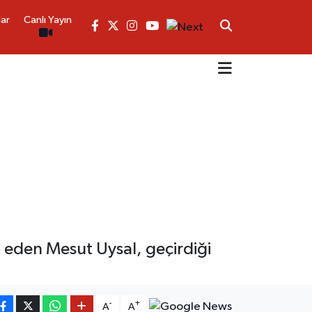
lar
Canlı Yayın
eden Mesut Uysal, geçirdiği
-
+
A
A