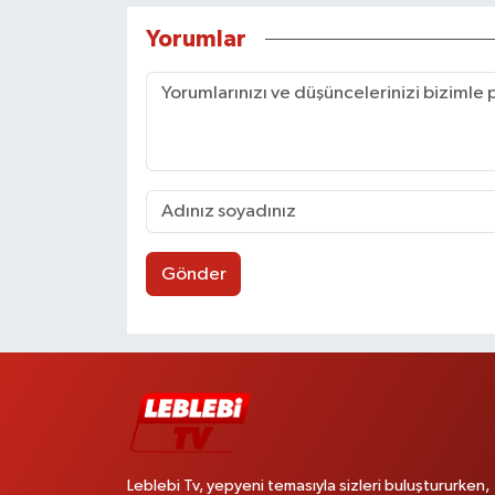
Yorumlar
Gönder
Leblebi Tv, yepyeni temasıyla sizleri buluştururken,