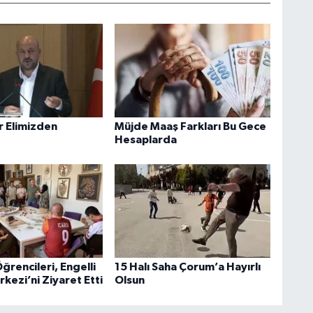
r Elimizden
Müjde Maaş Farkları Bu Gece
Hesaplarda
rencileri, Engelli
15 Halı Saha Çorum’a Hayırlı
kezi’ni Ziyaret Etti
Olsun