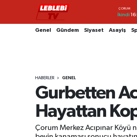
İkindi
16
Hava Durumu
Genel
Gündem
Siyaset
Asayiş
S
Çorum Namaz Vakitleri
Trafik Durumu
Süper Lig Puan Durumu ve Fikstür
HABERLER
GENEL
Tüm Manşetler
Gurbetten Ac
Son Dakika Haberleri
Hayattan Kop
Haber Arşivi
Çorum Merkez Acıpınar Köyü nüf
beyin kanaması sonucu hayatını