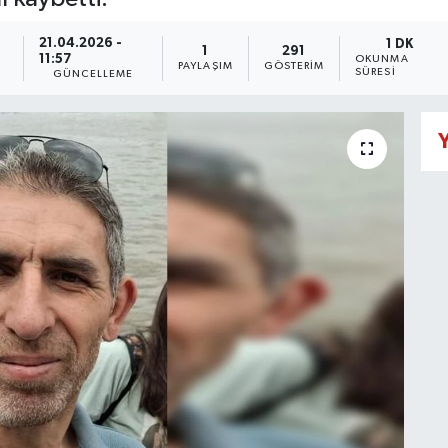
21.04.2026 -
1 DK
1
291
11:57
OKUNMA
PAYLAŞIM
GÖSTERIM
SÜRESI
GÜNCELLEME
Y