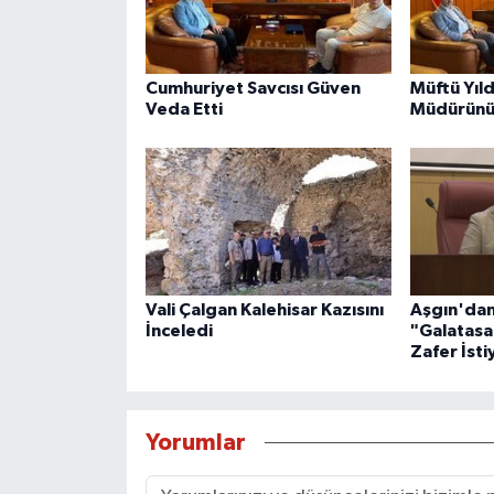
Cumhuriyet Savcısı Güven
Müftü Yıld
Veda Etti
Müdürünü 
Vali Çalgan Kalehisar Kazısını
Aşgın'dan
İnceledi
"Galatasa
Zafer İst
Yorumlar