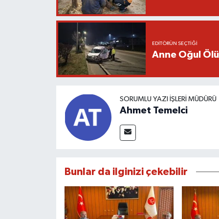
EDITÖRÜN SEÇTIĞI
Anne Oğul Öl
SORUMLU YAZI İŞLERI MÜDÜRÜ
Ahmet Temelci
Bunlar da ilginizi çekebilir