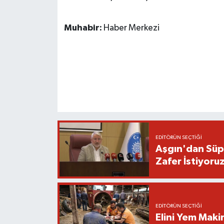
Muhabir:
Haber Merkezi
EDITÖRÜN SEÇTIĞI
Aşgın'dan Süpe
Zafer İstiyoru
EDITÖRÜN SEÇTIĞI
Elini Yem Maki