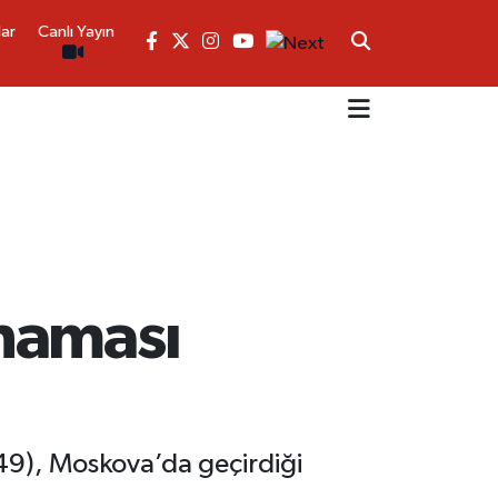
lar
Canlı Yayın
naması
(49), Moskova’da geçirdiği