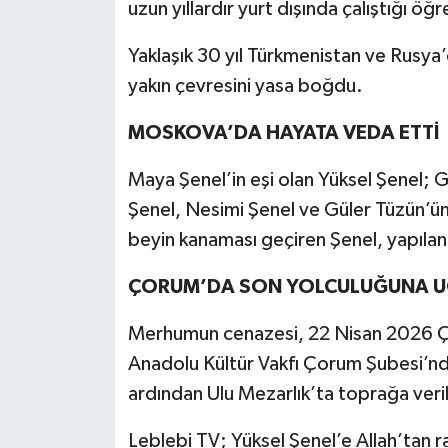
uzun yıllardır yurt dışında çalıştığı öğre
Yaklaşık 30 yıl Türkmenistan ve Rusya’
yakın çevresini yasa boğdu.
MOSKOVA’DA HAYATA VEDA ETTİ
Maya Şenel’in eşi olan Yüksel Şenel; G
Şenel, Nesimi Şenel ve Güler Tüzün’ü
beyin kanaması geçiren Şenel, yapıla
ÇORUM’DA SON YOLCULUĞUNA 
Merhumun cenazesi, 22 Nisan 2026 Ç
Anadolu Kültür Vakfı Çorum Şubesi’n
ardından Ulu Mezarlık’ta toprağa veri
Leblebi TV; Yüksel Şenel’e Allah’tan ra