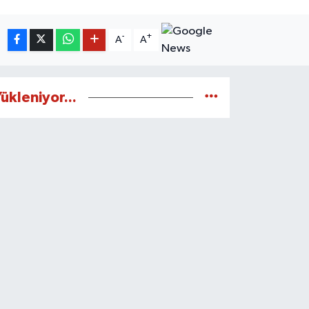
-
+
A
A
ükleniyor...