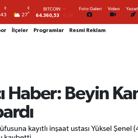
64.360,53
-0.76
Foto Galeri
Video
Yazar
DOLAR
°
27
:43
47,7069
0.17
EURO
por
İlçeler
Programlar
Resmi Reklam
55,0265
0.01
STERLİN
64,1897
0.02
GRAM ALTIN
6574.81
1.44
BİST100
13.887
64
ı Haber: Beyin Ka
ardı
usuna kayıtlı inşaat ustası Yüksel Şenel 
 kaybetti.