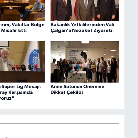
ırım, Vakıflar Bölge
Bakanlık Yetkililerinden Vali
Misafir Etti
Çalgan’a Nezaket Ziyareti
 Süper Lig Mesajı:
Anne Sütünün Önemine
ray Karşısında
Dikkat Çekildi
iyoruz"