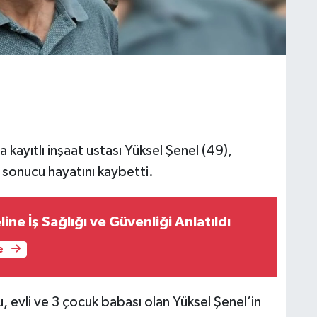
ayıtlı inşaat ustası Yüksel Şenel (49),
sonucu hayatını kaybetti.
ne İş Sağlığı ve Güvenliği Anlatıldı
e
 evli ve 3 çocuk babası olan Yüksel Şenel’in