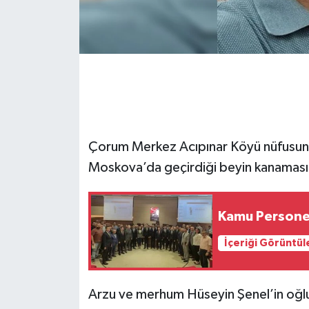
Çorum Merkez Acıpınar Köyü nüfusuna k
Moskova’da geçirdiği beyin kanaması 
Kamu Personeli
İçeriği Görüntül
Arzu ve merhum Hüseyin Şenel’in oğlu,