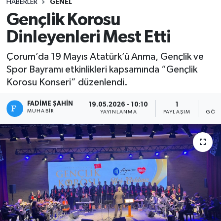
HABERLER
GENEL
Gençlik Korosu
Dinleyenleri Mest Etti
Çorum’da 19 Mayıs Atatürk’ü Anma, Gençlik ve
Spor Bayramı etkinlikleri kapsamında “Gençlik
Korosu Konseri” düzenlendi.
FADIME ŞAHIN
19.05.2026 - 10:10
1
1
MUHABIR
YAYINLANMA
PAYLAŞIM
GÖST