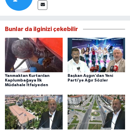
Bunlar da ilginizi çekebilir
Yanmaktan Kurtarılan
Başkan Aşgın’dan Yeni
Kaplumbağaya İlk
Parti’ye Ağır Sözler
Müdahale İtfaiyeden