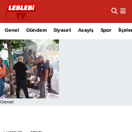
Hava Durumu
Genel
Gündem
Siyaset
Asayiş
Spor
İlçele
Çorum Namaz Vakitleri
Trafik Durumu
Süper Lig Puan Durumu ve Fikstür
Tüm Manşetler
Son Dakika Haberleri
Genel
Haber Arşivi