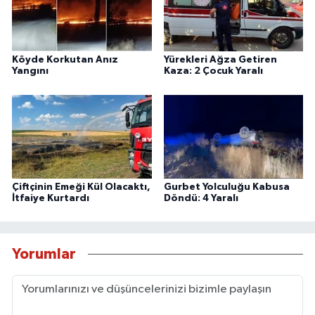
Köyde Korkutan Anız
Yürekleri Ağza Getiren
Yangını
Kaza: 2 Çocuk Yaralı
Çiftçinin Emeği Kül Olacaktı,
Gurbet Yolculuğu Kabusa
İtfaiye Kurtardı
Döndü: 4 Yaralı
Yorumlar