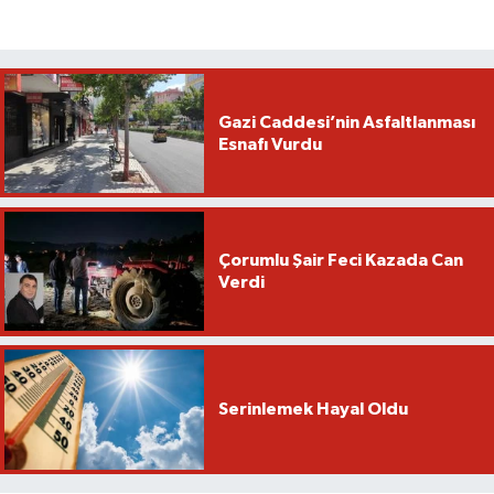
Gazi Caddesi’nin Asfaltlanması
Esnafı Vurdu
Çorumlu Şair Feci Kazada Can
Verdi
Serinlemek Hayal Oldu