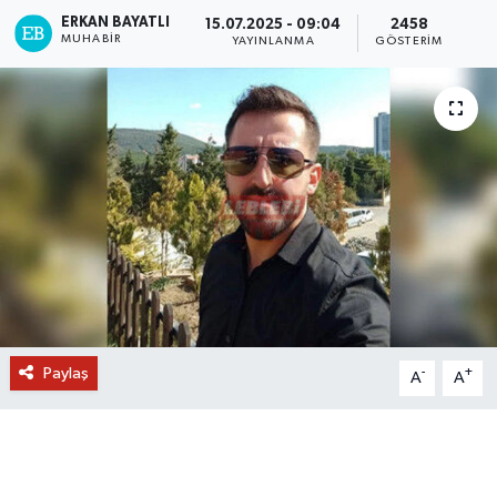
ERKAN BAYATLI
15.07.2025 - 09:04
2458
MUHABIR
YAYINLANMA
GÖSTERIM
Paylaş
-
+
A
A