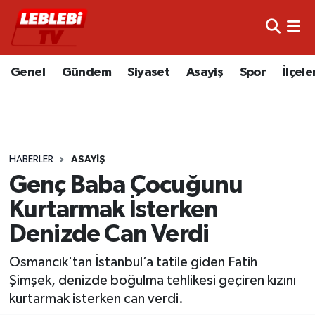
Hava Durumu
Genel
Gündem
Siyaset
Asayiş
Spor
İlçele
Çorum Namaz Vakitleri
Trafik Durumu
HABERLER
ASAYIŞ
Süper Lig Puan Durumu ve Fikstür
Genç Baba Çocuğunu
Tüm Manşetler
Kurtarmak İsterken
Denizde Can Verdi
Son Dakika Haberleri
Osmancık'tan İstanbul’a tatile giden Fatih
Haber Arşivi
Şimşek, denizde boğulma tehlikesi geçiren kızını
kurtarmak isterken can verdi.