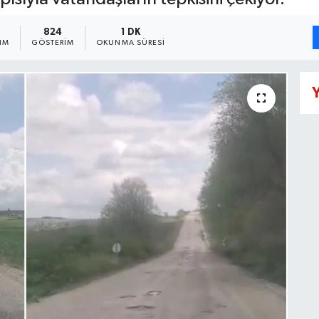
824
1 DK
IM
GÖSTERIM
OKUNMA SÜRESI
Y