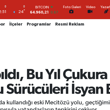
64.960,21
0.87
Foto Galeri
Video
Yazar
DOLAR
°
24
2:51
47,7436
0.18
EURO
55,2510
0.32
por
İlçeler
Programlar
Resmi Reklam
STERLİN
64,4811
0.38
GRAM ALTIN
6660.55
0.03
BİST100
13.779
-14
ıldı, Bu Yıl Çukur
 Sürücüleri İsyan E
kullandığı eski Mecitözü yolu, geçtiğimiz
sıyla vatandaşların tepkisini çekiyor.