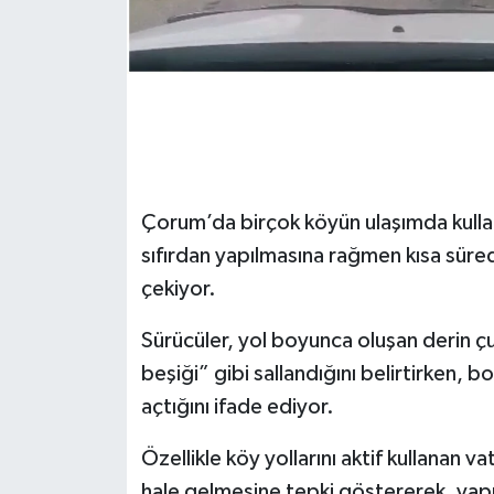
Çorum’da birçok köyün ulaşımda kullan
sıfırdan yapılmasına rağmen kısa süred
çekiyor.
Sürücüler, yol boyunca oluşan derin 
beşiği” gibi sallandığını belirtirken, 
açtığını ifade ediyor.
Özellikle köy yollarını aktif kullanan 
hale gelmesine tepki göstererek, yapıl