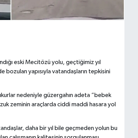
dığı eski Mecitözü yolu, geçtiğimiz yıl
e bozulan yapısıyla vatandaşların tepkisini
çukurlar nedeniyle güzergahın adeta “bebek
bozuk zeminin araçlarda ciddi maddi hasara yol
vatandaşlar, daha bir yıl bile geçmeden yolun bu
an çalışmanın kalitesinin sorgulanması