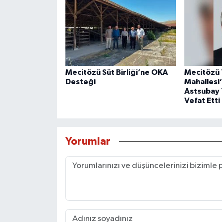
Mecitözü Süt Birliği’ne OKA
Mecitözü 
Desteği
Mahallesi
Astsubay
Vefat Etti
Yorumlar