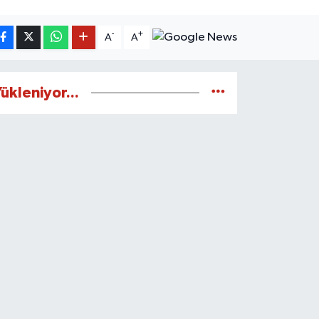
-
+
A
A
ükleniyor...