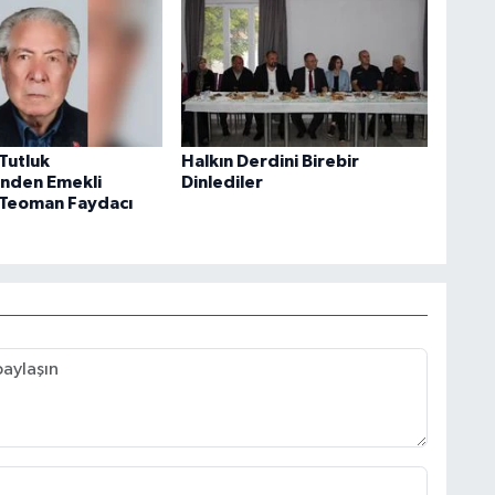
Tutluk
Halkın Derdini Birebir
’nden Emekli
Dinlediler
 Teoman Faydacı