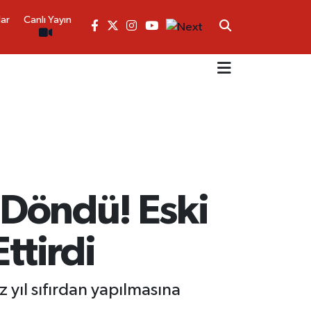
lar
Canlı Yayın
a Döndü! Eski
ttirdi
 yıl sıfırdan yapılmasına