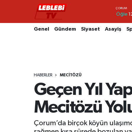
Öğle
1
Hava Durumu
Genel
Gündem
Siyaset
Asayiş
S
Çorum Namaz Vakitleri
Trafik Durumu
Süper Lig Puan Durumu ve Fikstür
HABERLER
MECITÖZÜ
Tüm Manşetler
Geçen Yıl Yap
Son Dakika Haberleri
Mecitözü Yolu
Haber Arşivi
Çorum’da birçok köyün ulaşımda 
rağmen kısa sürede bozulan yapı