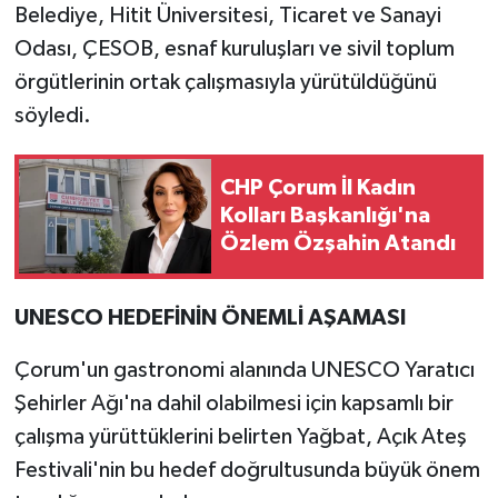
Belediye, Hitit Üniversitesi, Ticaret ve Sanayi
Odası, ÇESOB, esnaf kuruluşları ve sivil toplum
örgütlerinin ortak çalışmasıyla yürütüldüğünü
söyledi.
CHP Çorum İl Kadın
Kolları Başkanlığı'na
Özlem Özşahin Atandı
UNESCO HEDEFİNİN ÖNEMLİ AŞAMASI
Çorum'un gastronomi alanında UNESCO Yaratıcı
Şehirler Ağı'na dahil olabilmesi için kapsamlı bir
çalışma yürüttüklerini belirten Yağbat, Açık Ateş
Festivali'nin bu hedef doğrultusunda büyük önem