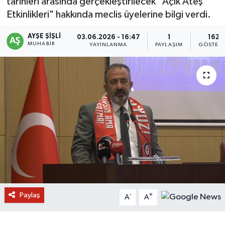
tarihleri arasında gerçekleştirilecek "Açık Ateş
Etkinlikleri" hakkında meclis üyelerine bilgi verdi.
AYŞE ŞIŞLI
03.06.2026 - 16:47
1
162
MUHABIR
YAYINLANMA
PAYLAŞIM
GÖSTERI
Paylaş
-
+
A
A