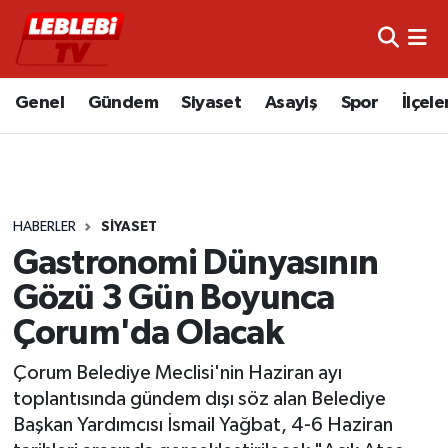
Hava Durumu
Genel
Gündem
Siyaset
Asayiş
Spor
İlçele
Çorum Namaz Vakitleri
Trafik Durumu
HABERLER
SIYASET
Süper Lig Puan Durumu ve Fikstür
Gastronomi Dünyasının
Tüm Manşetler
Gözü 3 Gün Boyunca
Çorum'da Olacak
Son Dakika Haberleri
Çorum Belediye Meclisi'nin Haziran ayı
Haber Arşivi
toplantısında gündem dışı söz alan Belediye
Başkan Yardımcısı İsmail Yağbat, 4-6 Haziran