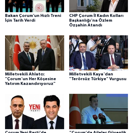
Bakan Çorum’un Hızlı Treni
CHP Çorum İl Kadın Kolları
İçin Tarih Verdi
Başkanlığı'na Özlem
Özşahin Atandı
Milletvekili Ahlatcı:
Milletvekili Kaya'dan
"Çorum'un Her Köşesine
"Terörsüz Türkiye" Vurgusu
Yatırım Kazandırıyoruz"
Çorum Yeni Parti’de
“Çorum’da Aileler Güvenlik