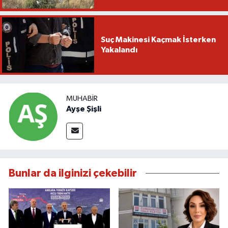
Suç Makinesi Kaçmak İsterken
Yakalandı
MUHABIR
Ayşe Şişli
Bunlar da ilginizi çekebilir