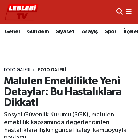
Hava Durumu
Genel
Gündem
Siyaset
Asayiş
Spor
İlçele
Çorum Namaz Vakitleri
Trafik Durumu
FOTO GALERI
FOTO GALERI
Süper Lig Puan Durumu ve Fikstür
Malulen Emeklilikte Yeni
Tüm Manşetler
Detaylar: Bu Hastalıklara
Dikkat!
Son Dakika Haberleri
Sosyal Güvenlik Kurumu (SGK), malulen
Haber Arşivi
emeklilik kapsamında değerlendirilen
hastalıklara ilişkin güncel listeyi kamuoyuyla
paylaştı.