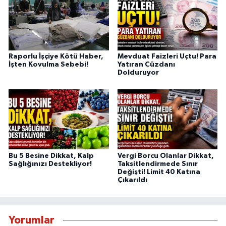
Raporlu İşçiye Kötü Haber,
Mevduat Faizleri Uçtu! Para
İşten Kovulma Sebebi!
Yatıran Cüzdanı
Dolduruyor
Bu 5 Besine Dikkat, Kalp
Vergi Borcu Olanlar Dikkat,
Sağlığınızı Destekliyor!
Taksitlendirmede Sınır
Değişti! Limit 40 Katına
Çıkarıldı
Yorumlar