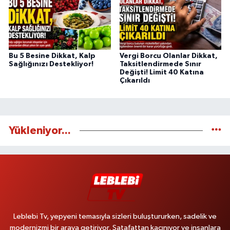
Bu 5 Besine Dikkat, Kalp
Vergi Borcu Olanlar Dikkat,
Sağlığınızı Destekliyor!
Taksitlendirmede Sınır
Değişti! Limit 40 Katına
Çıkarıldı
Yükleniyor...
Leblebi Tv, yepyeni temasıyla sizleri buluştururken, sadelik ve
modernizmi bir araya getiriyor. Şatafattan kaçınıyor ve insanlara