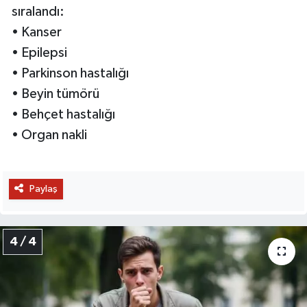
sıralandı:
• Kanser
• Epilepsi
• Parkinson hastalığı
• Beyin tümörü
• Behçet hastalığı
• Organ nakli
Paylaş
4 / 4