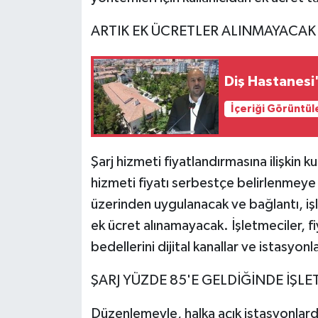
ARTIK EK ÜCRETLER ALINMAYACAK
Diş Hastanesi'
İçeriği Görüntül
Şarj hizmeti fiyatlandırmasına ilişkin 
hizmeti fiyatı serbestçe belirlenmeye
üzerinden uygulanacak ve bağlantı, işl
ek ücret alınamayacak. İşletmeciler, fi
bedellerini dijital kanallar ve istasyo
ŞARJ YÜZDE 85'E GELDİĞİNDE İŞL
Düzenlemeyle, halka açık istasyonlarda