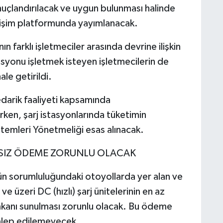
nuçlandırılacak ve uygun bulunması halinde
rişim platformunda yayımlanacak.
n farklı işletmeciler arasında devrine ilişkin
stasyonu işletmek isteyen işletmecilerin de
le getirildi.
edarik faaliyeti kapsamında
en, şarj istasyonlarında tüketimin
temleri Yönetmeliği esas alınacak.
SSIZ ÖDEME ZORUNLU OLACAK
ün sorumluluğundaki otoyollarda yer alan ve
e üzeri DC (hızlı) şarj ünitelerinin en az
mkanı sunulması zorunlu olacak. Bu ödeme
talep edilemeyecek.