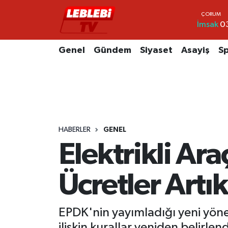
İmsak
0
Hava Durumu
Genel
Gündem
Siyaset
Asayiş
S
Çorum Namaz Vakitleri
Trafik Durumu
Süper Lig Puan Durumu ve Fikstür
HABERLER
GENEL
Tüm Manşetler
Elektrikli Ara
Son Dakika Haberleri
Ücretler Art
Haber Arşivi
EPDK'nin yayımladığı yeni yönet
ilişkin kurallar yeniden belirl