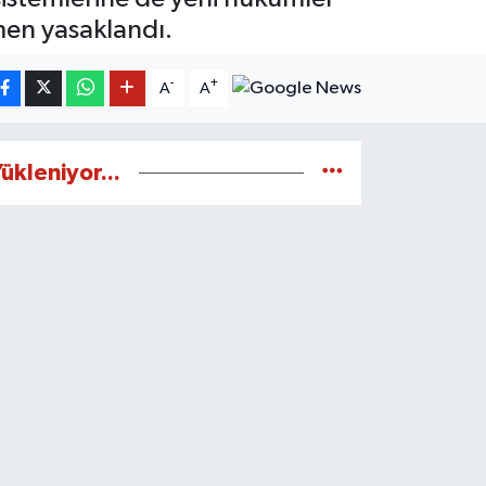
men yasaklandı.
-
+
A
A
ükleniyor...