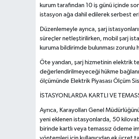
kurum tarafından 10 iş günü içinde so
istasyon ağa dahil edilerek serbest e
Düzenlemeyle ayrıca, şarj istasyonlarını
süreçler netleştirilirken, mobil şarj i
kuruma bildirimde bulunması zorunlu ha
Öte yandan, şarj hizmetinin elektrik t
değerlendirilmeyeceği hükme bağlanırk
ölçümünde Elektrik Piyasası Ölçüm Sis
İSTASYONLARDA KARTLI VE TEMA
Ayrıca, Karayolları Genel Müdürlüğün
yeni eklenen istasyonlarda, 50 kilovat v
birinde kartlı veya temassız ödeme i
yöntemleri için kullanıcıdan ek ücret 