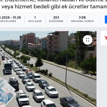
ı veya hizmet bedeli gibi ek ücretler tama
3.2026 - 15:26
1
253
3 DK
ÜNCELLEME
PAYLAŞIM
GÖSTERIM
OKUNMA SÜRESI
Y