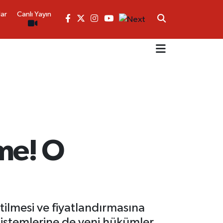
lar
Canlı Yayın
şme! O
tilmesi ve fiyatlandırmasına
 sistemlerine de yeni hükümler