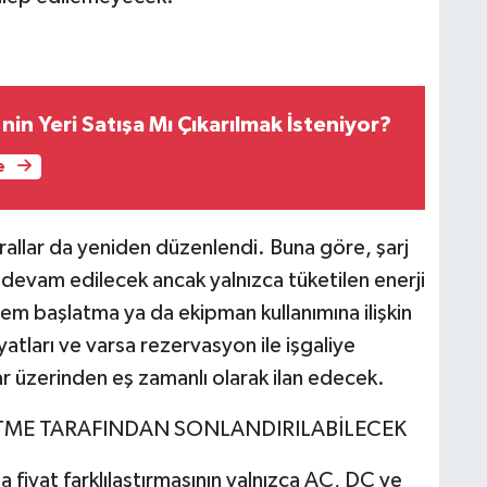
nin Yeri Satışa Mı Çıkarılmak İsteniyor?
e
kurallar da yeniden düzenlendi. Buna göre, şarj
 devam edilecek ancak yalnızca tüketilen enerji
em başlatma ya da ekipman kullanımına ilişkin
yatları ve varsa rezervasyon ile işgaliye
nlar üzerinden eş zamanlı olarak ilan edecek.
ETME TARAFINDAN SONLANDIRILABİLECEK
 fiyat farklılaştırmasının yalnızca AC, DC ve