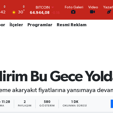
64.944,08
-0.18
Foto Galeri
Video
Yazar
DOLAR
°
30
:42
47,7436
0.18
EURO
55,2510
0.32
por
İlçeler
Programlar
Resmi Reklam
STERLİN
64,4811
0.38
GRAM ALTIN
6660.55
0.03
BİST100
13.779
-14
irim Bu Gece Yold
ileme akaryakıt fiyatlarına yansımaya deva
 11:28
2
580
1 DK
NMA
PAYLAŞIM
GÖSTERIM
OKUNMA SÜRESI