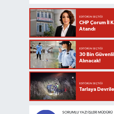
EDITÖRÜN SEÇTIĞI
CHP Çorum İl K
Atandı
EDITÖRÜN SEÇTIĞI
30 Bin Güvenli
Alınacak!
EDITÖRÜN SEÇTIĞI
Tarlaya Devril
SORUMLU YAZI İŞLERI MÜDÜRÜ