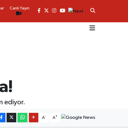
lar
Canlı Yayın
a!
m ediyor.
-
+
A
A