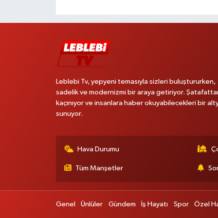
Leblebi Tv, yepyeni temasıyla sizleri buluştururken,
sadelik ve modernizmi bir araya getiriyor. Şatafatta
kaçınıyor ve insanlara haber okuyabilecekleri bir alt
sunuyor.
Hava Durumu
Ço
Tüm Manşetler
Son
Genel
Ünlüler
Gündem
İş Hayatı
Spor
Özel H