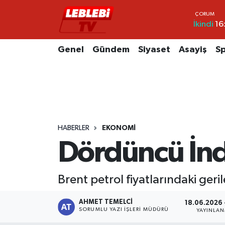
İkindi
16
Hava Durumu
Genel
Gündem
Siyaset
Asayiş
S
Çorum Namaz Vakitleri
Trafik Durumu
Süper Lig Puan Durumu ve Fikstür
HABERLER
EKONOMI
Tüm Manşetler
Dördüncü İnd
Son Dakika Haberleri
Brent petrol fiyatlarındaki ger
Haber Arşivi
AHMET TEMELCI
18.06.2026 -
SORUMLU YAZI İŞLERI MÜDÜRÜ
YAYINLA