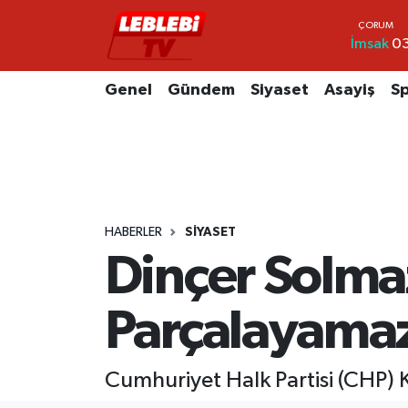
İmsak
03
Hava Durumu
Genel
Gündem
Siyaset
Asayiş
S
Çorum Namaz Vakitleri
Trafik Durumu
Süper Lig Puan Durumu ve Fikstür
HABERLER
SIYASET
Tüm Manşetler
Dinçer Solma
Son Dakika Haberleri
Parçalayama
Haber Arşivi
Cumhuriyet Halk Partisi (CHP) K