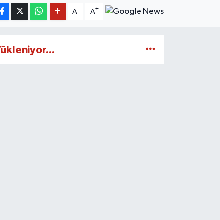
-
+
A
A
ükleniyor...