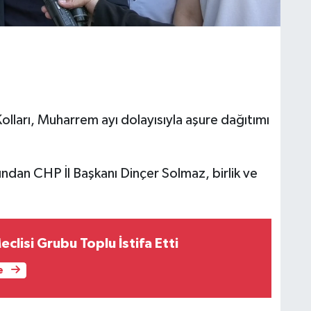
lları, Muharrem ayı dolayısıyla aşure dağıtımı
ndan CHP İl Başkanı Dinçer Solmaz, birlik ve
eclisi Grubu Toplu İstifa Etti
e