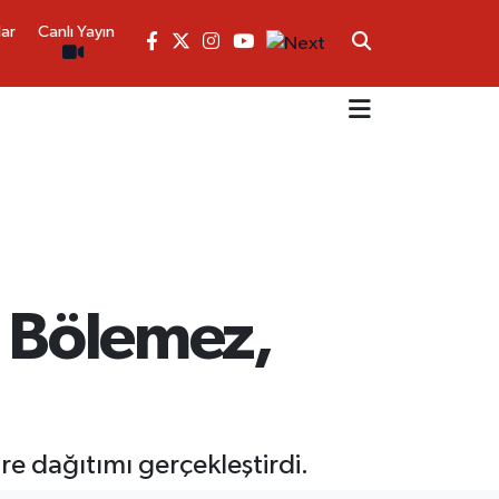
lar
Canlı Yayın
ç Bölemez,
re dağıtımı gerçekleştirdi.