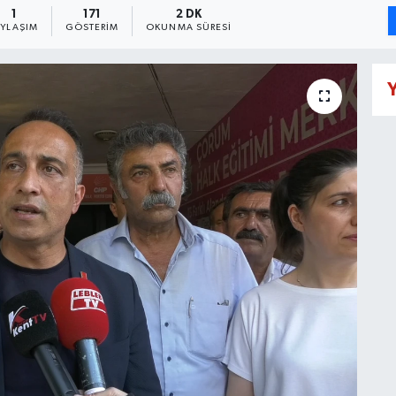
1
171
2 DK
AYLAŞIM
GÖSTERIM
OKUNMA SÜRESI
Y