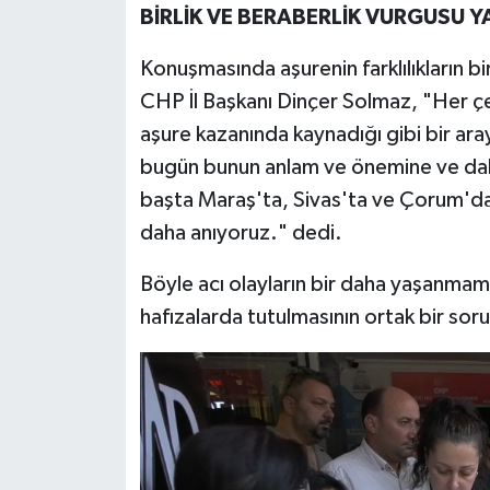
BİRLİK VE BERABERLİK VURGUSU Y
Konuşmasında aşurenin farklılıkların b
CHP İl Başkanı Dinçer Solmaz, "Her çeşi
aşure kazanında kaynadığı gibi bir aray
bugün bunun anlam ve önemine ve dah
başta Maraş'ta, Sivas'ta ve Çorum'da k
daha anıyoruz." dedi.
Böyle acı olayların bir daha yaşanmama
hafızalarda tutulmasının ortak bir sor