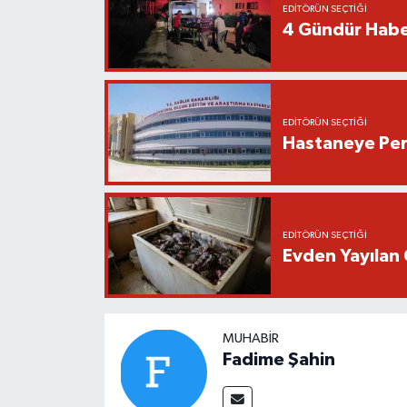
EDITÖRÜN SEÇTIĞI
4 Gündür Habe
EDITÖRÜN SEÇTIĞI
Hastaneye Pers
EDITÖRÜN SEÇTIĞI
Evden Yayılan 
MUHABIR
Fadime Şahin