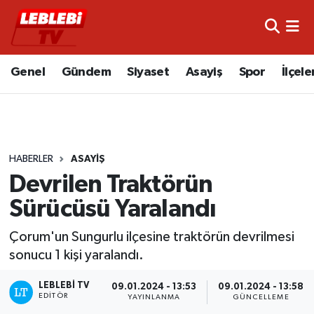
Hava Durumu
Genel
Gündem
Siyaset
Asayiş
Spor
İlçele
Çorum Namaz Vakitleri
Trafik Durumu
HABERLER
ASAYIŞ
Süper Lig Puan Durumu ve Fikstür
Devrilen Traktörün
Tüm Manşetler
Sürücüsü Yaralandı
Son Dakika Haberleri
Çorum'un Sungurlu ilçesine traktörün devrilmesi
sonucu 1 kişi yaralandı.
Haber Arşivi
LEBLEBI TV
09.01.2024 - 13:53
09.01.2024 - 13:58
EDITÖR
YAYINLANMA
GÜNCELLEME