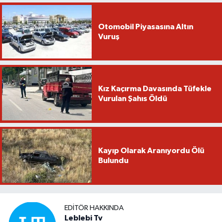
Otomobil Piyasasına Altın
Vuruş
Kız Kaçırma Davasında Tüfekle
Vurulan Şahıs Öldü
Kayıp Olarak Aranıyordu Ölü
Bulundu
EDITÖR HAKKINDA
Leblebi Tv