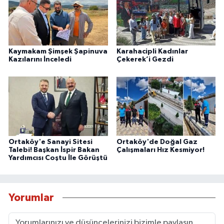
Kaymakam Şimşek Şapinuva
Karahacipli Kadınlar
Kazılarını İnceledi
Çekerek’i Gezdi
Ortaköy'e Sanayi Sitesi
Ortaköy'de Doğal Gaz
Talebi! Başkan İspir Bakan
Çalışmaları Hız Kesmiyor!
Yardımcısı Coştu İle Görüştü
Yorumlar