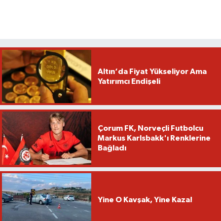
Altın‘da Fiyat Yükseliyor Ama
Yatırımcı Endişeli
Çorum FK, Norveçli Futbolcu
Markus Karlsbakk'ı Renklerine
Bağladı
Yine O Kavşak, Yine Kaza!