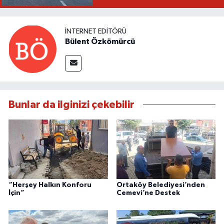
İNTERNET EDITÖRÜ
Bülent Özkömürcü
Bunlar da ilginizi çekebilir
“Herşey Halkın Konforu
Ortaköy Belediyesi’nden
İçin”
Cemevi’ne Destek