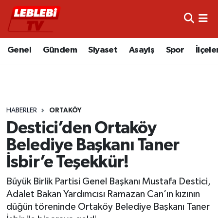
Hava Durumu
Genel
Gündem
Siyaset
Asayiş
Spor
İlçele
Çorum Namaz Vakitleri
Trafik Durumu
HABERLER
ORTAKÖY
Süper Lig Puan Durumu ve Fikstür
Destici’den Ortaköy
Tüm Manşetler
Belediye Başkanı Taner
İsbir’e Teşekkür!
Son Dakika Haberleri
Büyük Birlik Partisi Genel Başkanı Mustafa Destici,
Haber Arşivi
Adalet Bakan Yardımcısı Ramazan Can’ın kızının
düğün töreninde Ortaköy Belediye Başkanı Taner