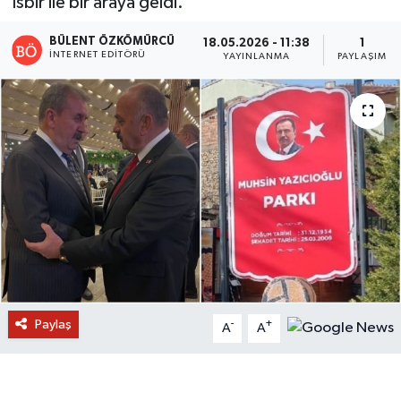
İsbir ile bir araya geldi.
BÜLENT ÖZKÖMÜRCÜ
18.05.2026 - 11:38
1
İNTERNET EDITÖRÜ
YAYINLANMA
PAYLAŞIM
Paylaş
-
+
A
A