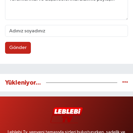
Gönder
Yükleniyor...
Leblebi Tv, yepyeni temasıyla sizleri buluştururken, sadelik ve